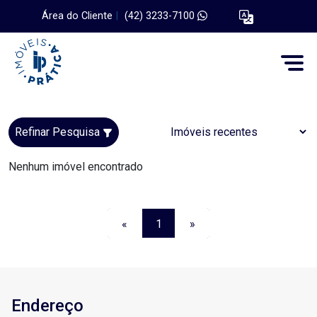
Área do Cliente
|
(42) 3233-7100
Refinar Pesquisa
Nenhum imóvel encontrado
«
1
»
Endereço