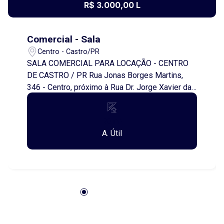
R$ 3.000,00 L
Comercial - Sala
Centro - Castro/PR
SALA COMERCIAL PARA LOCAÇÃO - CENTRO
DE CASTRO / PR Rua Jonas Borges Martins,
346 - Centro, próximo à Rua Dr. Jorge Xavier da
Silva - Unidade 02 Excelente oportunidade para
instalar seu negócio em uma localização central
70m²
e de fácil acesso! Características do imóvel: -
A. Útil
Sala no segundo andar com aproximadamente
40 m² - 1 depósito ou copa - 1 banheiros -
Interfone na porta de entrada principal para se
comunicar com a sala - Imóvel novo, moderno e
versátil - Possibilidade de incluir
estacionamento ao lado Ideal para escritórios,
consultórios, clínicas, lojas ou empresas que
buscam um espaço funcional no coração da