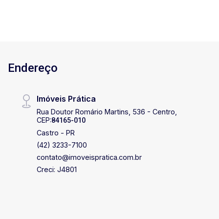
cidade. Entre em contato para mais informações
e agendar uma visita! Além do aluguel e
encargos anunciados, é acrescido ainda o
Seguro contra Incêndio e Vendaval (valor sob
consulta) e o Fundo de Conservação do Imóvel
Endereço
(FCI) equivalente a 5% do valor do aluguel.
Imóveis Prática
Rua Doutor Romário Martins, 536 - Centro,
CEP:
84165-010
Castro - PR
(42) 3233-7100
contato@imoveispratica.com.br
Creci: J4801