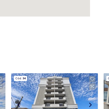
Cód.
34