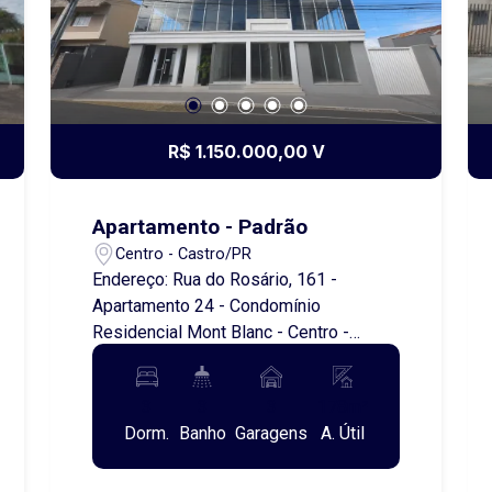
R$ 1.150.000,00 V
Apartamento - Padrão
Centro - Castro/PR
Endereço: Rua do Rosário, 161 -
Apartamento 24 - Condomínio
Residencial Mont Blanc - Centro -
Castro/PR. Residencial Mont Blanc |
Alto Padrão, Sofisticação e uma Vista
3
3
3
178m²
Privilegiada para o Parque Lacustre
Dorm.
Banho
Garagens
A. Útil
Descubra o privilégio de viver em um
dos endereços mais desejados da
região central de Castro. Este elegante