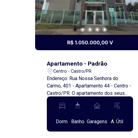
R$ 1.050.000,00 V
Apartamento - Padrão
Centro - Castro/PR
Endereço: Rua Nossa Senhora do
Carmo, 401 - Apartamento 44 - Centro -
Castro/PR. O apartamento dos seus
sonhos está mais perto do que você
imagina! Com acabamento de alto
3
2
2
131m²
padrão e parcialmente mobiliado, este
Dorm.
Banho
Garagens
A. Útil
belo apartamento oferece conforto,
elegância e funcionalidade em cada
detalhe. Todos os ambientes contam