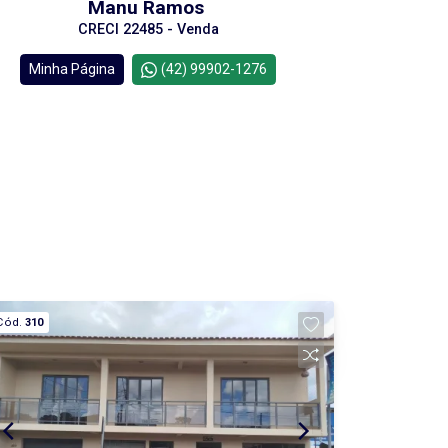
Manu Ramos
CRECI 22485 - Venda
Minha Página
(42) 99902-1276
Cód.
310