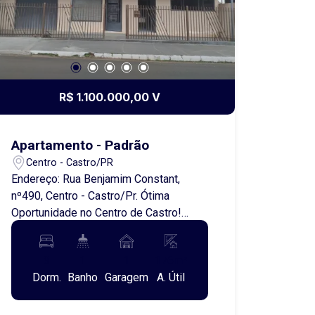
R$ 1.100.000,00 V
Apartamento - Padrão
Centro - Castro/PR
Endereço: Rua Benjamim Constant,
nº490, Centro - Castro/Pr. Ótima
Oportunidade no Centro de Castro!
Imóvel com localização privilegiada,
próximo ao Colégio Nisgoski, ideal para
3
1
1
176m²
quem busca praticidade, valorização e
Dorm.
Banho
Garagem
A. Útil
versatilidade. A propriedade oferece
uso residencial e comercial, sendo
composta por apartamento na parte