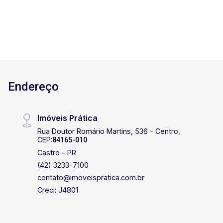
em uma propriedade rural. Para mais
informações, entre em contato!
Endereço
Imóveis Prática
Rua Doutor Romário Martins, 536 - Centro,
CEP:
84165-010
Castro - PR
(42) 3233-7100
contato@imoveispratica.com.br
Creci: J4801