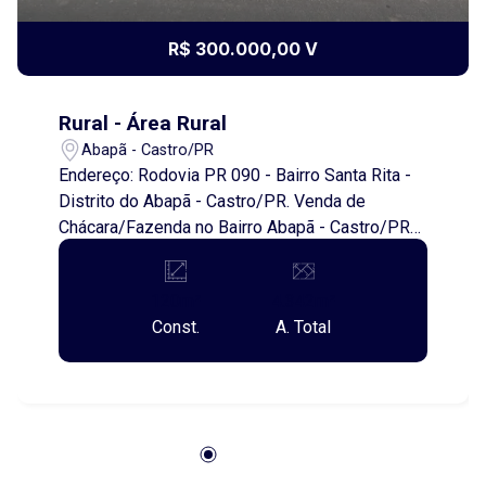
R$ 300.000,00 V
Rural - Área Rural
Abapã - Castro/PR
Endereço: Rodovia PR 090 - Bairro Santa Rita -
Distrito do Abapã - Castro/PR. Venda de
Chácara/Fazenda no Bairro Abapã - Castro/PR
Área de Terreno: 4.341,64 metros quadrados
Área Construída Casa Sede: 120,00 metros
120m²
4.342m²
quadrados Esta propriedade esta localizada as
Const.
A. Total
margens da Rodovia PR 090, tendo o caminho
de chegada e partida todo asfaltado. Distância
da área urbana é de 30 quilômetros. Aproveite
essa oportunidade de adquirir uma bela chácara
em um local tranquilo e cheio de natureza! Ideal
para quem busca um refúgio ou deseja investir