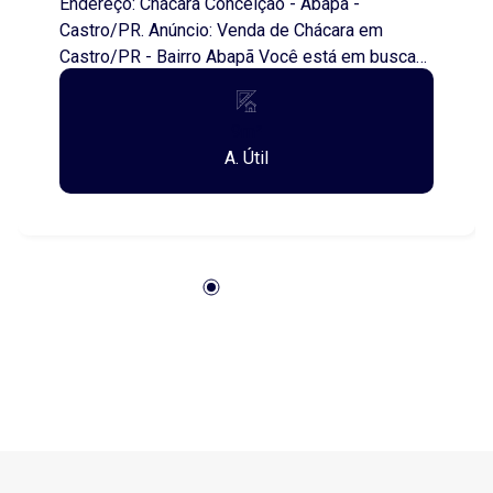
Endereço: Chácara Conceição - Abapã -
Castro/PR. Anúncio: Venda de Chácara em
Castro/PR - Bairro Abapã Você está em busca
de um espaço perfeito para relaxar e aproveitar
a natureza? Apresentamos uma incrível
9m²
oportunidade de aquisição de uma chácara no
A. Útil
encantador bairro Abapã, em Castro, Paraná.
Características do Imóvel: - Tipo: Chácara -
Localização: Bairro Abapã, Castro/PR - Área
Total: 9,28 hectares (ou 92.800 metros
quadrados) Destaques da Propriedade: -
Localização privilegiada, cercada pela beleza
natural da região. - Potencial para diversas
atividades, como cultivo, criação de animais ou
lazer. - Ideal para quem busca tranquilidade e
contato com a natureza. - Fácil acesso a
estradas principais, garantindo comodidade e
praticidade. Oportunidade Única: Esta chácara é
perfeita para quem sonha em ter um refúgio no