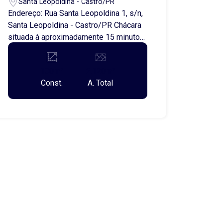
Santa Leopoldina - Castro/PR
Endereço: Rua Santa Leopoldina 1, s/n,
Santa Leopoldina - Castro/PR Chácara
situada à aproximadamente 15 minutos
do centro da cidade. A propriedade
oferece um ambiente tranquilo, com
100m²
2.120m²
ampla área verde e diversas árvores. A
Const.
A. Total
área já conta com: Casa em fase de
construção, possibilitando a
personalização conforme a
necessidade do comprador; Tanque
para criação de peixes em construção,
ideal para lazer ou pequenos projetos
de piscicultura; Terreno arborizado, com
boa topografia e acesso facilitado.
Imóvel com ótimo potencial para
residência fixa, lazer ou investimento.
Documentação em dia.