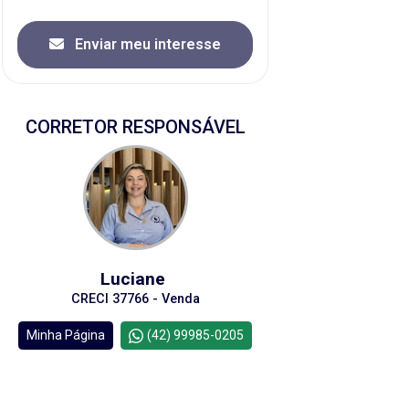
Enviar meu interesse
CORRETOR RESPONSÁVEL
Luciane
CRECI 37766 - Venda
Minha Página
(42) 99985-0205