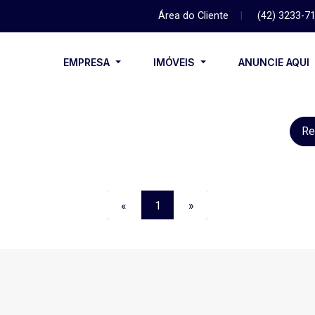
Área do Cliente
|
(42) 3233-7
EMPRESA
IMÓVEIS
ANUNCIE AQUI
Re
«
1
»