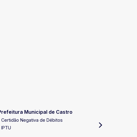
Prefeitura Municipal de Castro
Receita E
Certidão Negativa de Débitos
Certidão 
IPTU
Certidão 