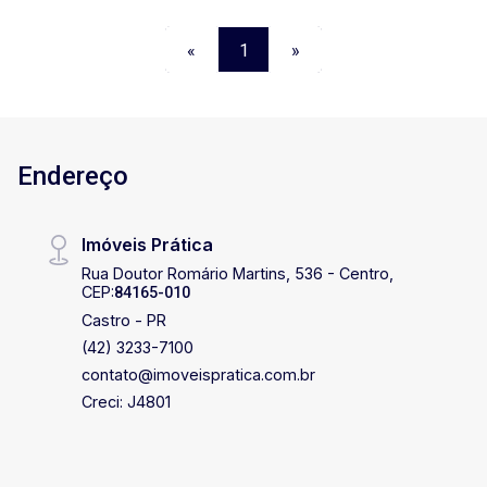
saída direta da sua suíte master, imagine-se
estando naquela Jacuzzi externa dos sonhos,
«
1
»
com uma vista do perfeita do alto. A cobertura
possui três vagas de garagem sendo elas as de
número 9, 44 e 45. Agende já uma visita!!!!
Endereço
Imóveis Prática
Rua Doutor Romário Martins, 536 - Centro,
CEP:
84165-010
Castro - PR
(42) 3233-7100
contato@imoveispratica.com.br
Creci: J4801