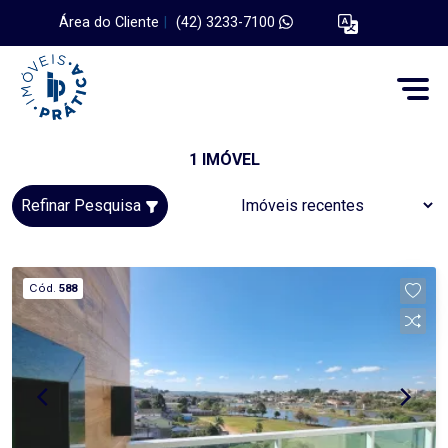
Área do Cliente
|
(42) 3233-7100
1 IMÓVEL
Refinar Pesquisa
Cód.
588