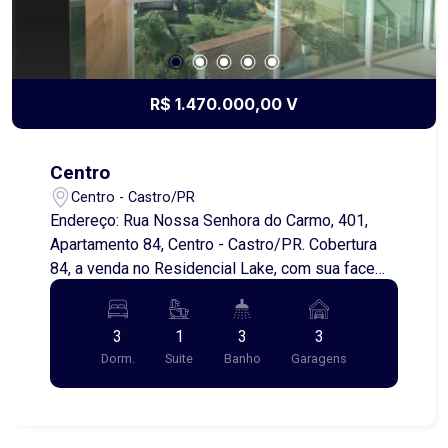
R$ 1.470.000,00 V
Centro
Centro - Castro/PR
Endereço: Rua Nossa Senhora do Carmo, 401,
Apartamento 84, Centro - Castro/PR. Cobertura
84, a venda no Residencial Lake, com sua face
voltada o Norte, pegando um pouco da face
Leste, conferindo excelente insolação e
3
1
3
3
luminosidade ao imóvel. Tenha uma vista
Dorm.
Suite
Banho
Garagens
privilegiada e maravilhosa todos os dias ao
acordar, com aquele sol perfeito das suas duas
sacadas, uma delas no piso térreo com
churrasqueira e a outra na piso superior com