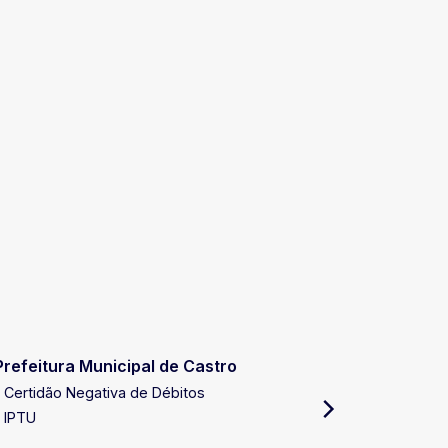
Prefeitura Municipal de Castro
Receita E
Certidão Negativa de Débitos
Certidão 
IPTU
Certidão 