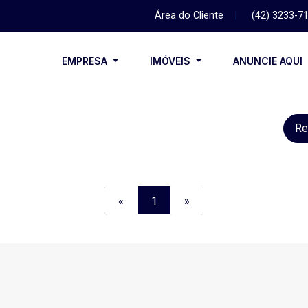
Área do Cliente
|
(42) 3233-7
EMPRESA
IMÓVEIS
ANUNCIE AQUI
Re
«
1
»