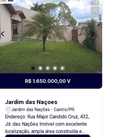
Cód.
866
inspiração americana, esta residência
combina charme e modernidade,
distribuída em ambientes amplos e
bem planejados: Sala de estar e sala de
jantar integradas, perfeitas para receber
a família e amigos; Cozinha funcional e
bem iluminada; Escritório privativo,
ideal para o trabalho em casa; Lavabo e
área de serviço independente; Três
dormitórios, sendo uma suíte elegante;
Quartos equipados com venezianas
R$ 1.650.000,00 V
automáticas, que unem conforto e
praticidade. A área externa é um
verdadeiro convite ao lazer: Ampla área
Jardim das Naçoes
gourmet com churrasqueira e lavabo,
Jardim das Nações - Castro/PR
pensada para momentos de
Endereço: Rua Major Candido Cruz, 432,
convivência; Garagem para até 4
Jd. das Nações Imóvel com excelente
veículos (2 cobertos); Canil planejado;
localização, ampla área construída e
Um celeiro encantador para curtir um