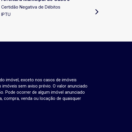
Certidão Negativa de Débitos
Certidão 
IPTU
Certidão 
 do imóvel, exceto nos casos de imóveis
us imóveis sem aviso prévio. O valor anunciado
ão. Pode ocorrer de algum imóvel anunciado
rva, compra, venda ou locação de quaisquer