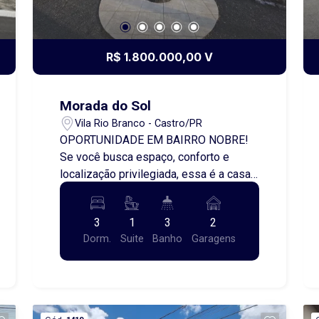
R$ 1.800.000,00 V
Morada do Sol
Vila Rio Branco - Castro/PR
OPORTUNIDADE EM BAIRRO NOBRE!
Se você busca espaço, conforto e
localização privilegiada, essa é a casa
ideal para você e sua família! Casa de
esquina, localizada na Rua Francisco
3
1
3
2
Assis de Andrade, 1184, esquina com a
Dorm.
Suite
Banho
Garagens
Rua Francisco Botogoski, em bairro
nobre da cidade. 192,00 m² de área
construída, em um amplo terreno de
1.069,89 m². * Construção sólida em
alvenaria * 4 quartos, sendo 1 suíte *