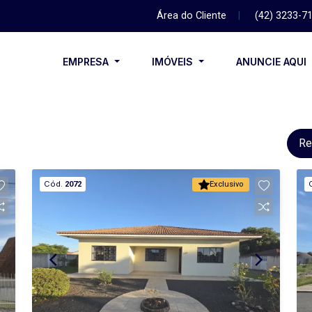
Área do Cliente
|
(42) 3233-7
EMPRESA
IMÓVEIS
ANUNCIE AQUI
Re
Cód.
2072
Exclusivo