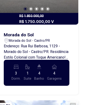
R$ 1.850.000,00
R$ 1.750.000,00 V
Morada do Sol
Morada do Sol - Castro/PR
Endereço: Rua Rui Barbosa, 1129 -
Morado do Sol - Castro/PR. Residência
Estilo Colonial com Toque Americano!
Conforto e Sofisticação em Cada
Detalhe Apresentamos uma linda casa
3
1
4
4
à venda, localizada em um terreno de
Dorm.
Suite
Banho
Garagens
525,00 metros quadrados, com 240,00
metros quadrados de área construída,
projetada para oferecer praticidade,
aconchego e elegância em um só lugar.
Com arquitetura colonial e detalhes de