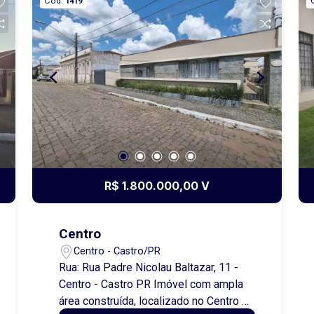
Cód.
1419
Cozinha planejada * Sala de estar e
jantar conjugadas * Escritório * Banheiro
social * Espaço com churrasqueira e
banheiro * Área de serviço * Quarto
para ferramentas * Garagem coberta
para 2 carros Imóvel com excelente
posição e amplo espaço externo, ideal
para quem valoriza conforto,
privacidade e ótima localização. Entre
em contato para mais informações e
agende sua visita!
R$ 1.800.000,00 V
Centro
Centro - Castro/PR
Rua: Rua Padre Nicolau Baltazar, 11 -
Centro - Castro PR Imóvel com ampla
área construída, localizado no Centro de