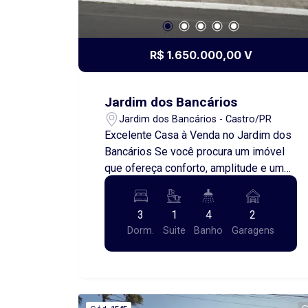
R$ 1.650.000,00 V
Jardim dos Bancários
Jardim dos Bancários - Castro/PR
Excelente Casa à Venda no Jardim dos
Bancários Se você procura um imóvel
que ofereça conforto, amplitude e um
terreno diferenciado, esta é a
oportunidade ideal! Localizada em um
3
1
4
2
dos bairros mais tranquilos e
Dorm.
Suite
Banho
Garagens
valorizados da cidade, esta belíssima
residência encanta pelos ambientes
amplos, bem iluminados e com
excelente ventilação natural,
proporcionando muito bem-estar para