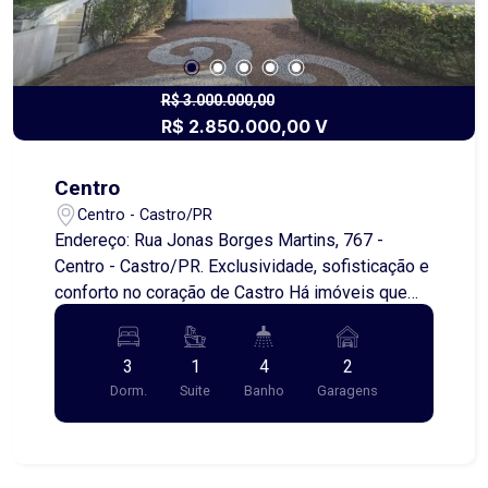
R$ 3.000.000,00
R$ 2.850.000,00 V
Centro
Centro - Castro/PR
Endereço: Rua Jonas Borges Martins, 767 -
Centro - Castro/PR. Exclusividade, sofisticação e
conforto no coração de Castro Há imóveis que
impressionam pelas dimensões. Outros
encantam pelos detalhes. E existem aqueles que
3
1
4
2
conseguem reunir tudo isso em um só lugar. Esta
Dorm.
Suite
Banho
Garagens
magnífica residência de alto padrão, localizada
em uma das regiões mais valorizadas do Centro
de Castro, foi projetada para proporcionar
conforto, elegância e funcionalidade em cada