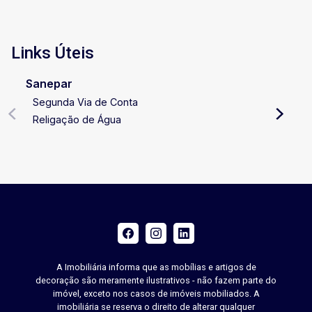
que represente o seu estilo de vida e ofereça
conforto, requinte e excelente valorização
patrimonial, esta é uma oportunidade única.
Links Úteis
Agende uma visita e descubra pessoalmente
tudo o que este imóvel extraordinário tem a
Sanepar
oferecer.
Segunda Via de Conta
Religação de Água
A Imobiliária informa que as mobílias e artigos de
decoração são meramente ilustrativos - não fazem parte do
imóvel, exceto nos casos de imóveis mobiliados. A
imobiliária se reserva o direito de alterar qualquer