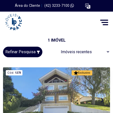
Área do Cliente
|
(42) 3233-7100
1 IMÓVEL
Refinar Pesquisa
Cód.
1273
Exclusivo