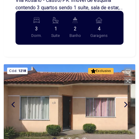
Vila Rosário - Castro/PR. Imóvel de esquina
contendo 3 quartos sendo 1 suíte, sala de estar,
sala de jantar, cozinha, banheiro, área de serviço
garagem para até 3 carros e churrasqueira.
3
1
2
4
Gostou? Agende já uma visita conosco!
Dorm.
Suite
Banho
Garagens
Cód.
1218
Exclusivo