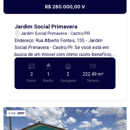
R$ 280.000,00 V
Jardim Social Primavera
Jardim Social Primavera - Castro/PR
Endereço: Rua Alberto Fontes, 155 - Jardim
Social Primavera - Castro/Pr. Se você está em
busca de um imóvel com ótimo custo-benefício,
essa é uma excelente oportunidade! A casa é
muito bem cuidada, reformada e com um visual
2
1
2
222.49 m²
agradável, pronta para morar. Conta com 2
Dorm.
Banho
Garagens
Terreno
quartos, ambientes bem distribuídos e
aconchegantes, ideal para quem busca conforto
no dia a dia. Um dos grandes destaques é a área
de garagem com churrasqueira, de ótimo
tamanho, com espaço para até 2 carros ? perfeita
Cód.
2097
para momentos de lazer com família e amigos.
Além disso, o imóvel possui uma edícula nos