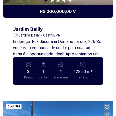
R$ 260.000,00 V
Jardim Bailly
Jardim Bailly - Castro/PR
Endereço: Rua Jacomina Demário Laroca, 226 Se
você está em busca de um lar para sua família
essa é a oportunidade ideal! Apresentamos uma
casa à venda no bairro Jardim Bailly, em
Castro/PR. Características do Imóvel: - Tipo:
3
1
1
128.50 m²
Casa Padrão - Sala e cozinha - Dormitórios: 3 -
Dorm.
Banho
Garagem
Terreno
Banheiro: 1 - Área Útil: 70,00 metros quadrados -
Área do Terreno: 128,50 metros quadrados
Localização: Situada no tranquilo e acolhedor
bairro Jardim Bailly. A região é conhecida por sua
tranquilidade e segurança, ideal para famílias que
Cód.
788
buscam qualidade de vida. Entre em contato para