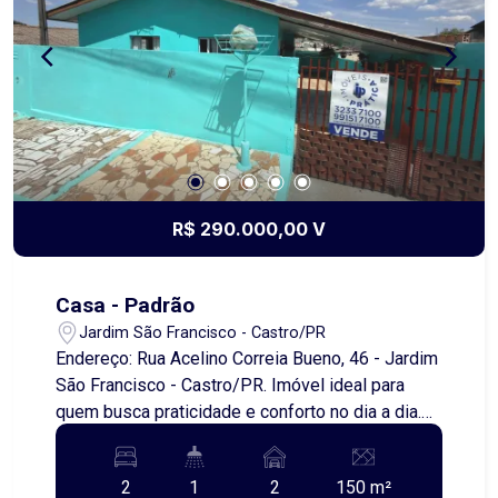
fundos, um diferencial importante que amplia as
possibilidades de uso: ideal para famílias
maiores, receber visitas com mais privacidade ou
até mesmo para quem busca duas moradias no
mesmo terreno. Uma excelente opção tanto para
moradia quanto para investimento! Agende uma
visita e venha conhecer de perto!
R$ 290.000,00 V
Casa - Padrão
Jardim São Francisco - Castro/PR
Endereço: Rua Acelino Correia Bueno, 46 - Jardim
São Francisco - Castro/PR. Imóvel ideal para
quem busca praticidade e conforto no dia a dia.
Localizada próxima ao hospital da cidade,
oferece fácil acesso a serviços essenciais.
2
1
2
150 m²
Agende uma visita.