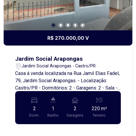
R$ 270.000,00 V
Jardim Social Arapongas
Jardim Social Arapongas - Castro/PR
Casa á venda localizada na Rua Jamil Elias Fadel,
79, Jardim Social Arapongas. - Localização:
Castro/PR - Dormitórios: 2 - Garagens: 2 - Sala -
Cozinha - Edícula com sala, cozinha, um quarto e
banheiro. - Área útil: 141,82 m² - Área do terreno:
2
1
2
220 m²
220,00 m² Se você está interessado em
Dorm.
Banho
Garagens
Terreno
conhecer mais sobre essa propriedade ou
agendar uma visita, entre em contato!