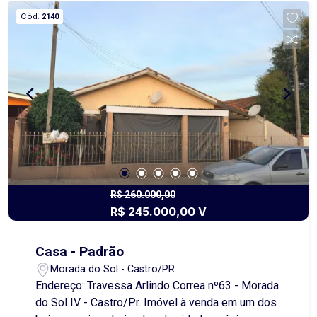
possibilidades de reforma e personalização,
Cód.
2140
permitindo que você transforme os ambientes de
acordo com seu estilo e suas necessidades.
Seja para morar, investir ou modernizar, esta é
uma excelente oportunidade para criar o imóvel
dos seus sonhos. Destaques do imóvel:
Excelente localização; Próximo ao Max
Atacadista e à Igreja Perpétuo Socorro; Grande
potencial para reformas e ampliações; Ideal para
moradia ou investimento; Região com ótima
valorização imobiliária. Agende uma visita e
venha conhecer todo o potencial que este imóvel
R$ 260.000,00
R$ 245.000,00 V
tem a oferecer
Casa - Padrão
Morada do Sol - Castro/PR
Endereço: Travessa Arlindo Correa nº63 - Morada
do Sol IV - Castro/Pr. Imóvel à venda em um dos