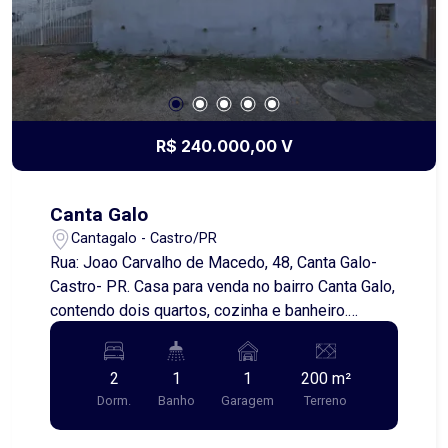
R$ 240.000,00 V
Canta Galo
Cantagalo - Castro/PR
Rua: Joao Carvalho de Macedo, 48, Canta Galo-
Castro- PR. Casa para venda no bairro Canta Galo,
contendo dois quartos, cozinha e banheiro.
Próximo ao Posto de saúde e escola do bairro.
Agende uma visita.
2
1
1
200 m²
Dorm.
Banho
Garagem
Terreno