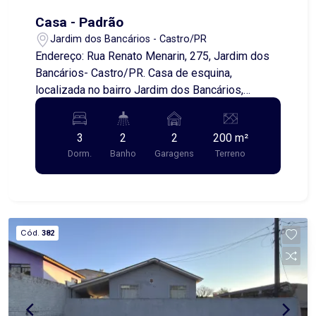
Casa - Padrão
Jardim dos Bancários - Castro/PR
Endereço: Rua Renato Menarin, 275, Jardim dos
Bancários- Castro/PR. Casa de esquina,
localizada no bairro Jardim dos Bancários,
contendo em seu interior: uma sala de visitas,
copa, cozinha, três quartos, garagem coberta.
3
2
2
200 m²
Agende uma visita conosco e venha conferir
Dorm.
Banho
Garagens
Terreno
essa opção!
Cód.
382