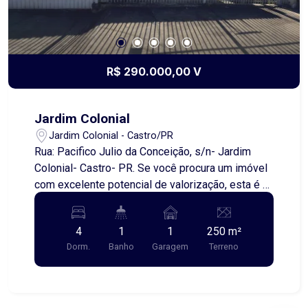
R$ 290.000,00 V
Jardim Colonial
Jardim Colonial - Castro/PR
Rua: Pacifico Julio da Conceição, s/n- Jardim
Colonial- Castro- PR. Se você procura um imóvel
com excelente potencial de valorização, esta é a
oportunidade ideal! Localizada em uma das
regiões mais valorizadas da cidade, próxima ao
4
1
1
250 m²
Max Atacadista e à Igreja Perpétuo Socorro, esta
Dorm.
Banho
Garagem
Terreno
casa oferece praticidade no dia a dia, com fácil
acesso a comércios, serviços, escolas e às
principais vias da região. O imóvel conta com
uma estrutura que proporciona inúmeras