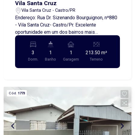
Vila Santa Cruz
Vila Santa Cruz - Castro/PR
Endereço: Rua Dr. Sizenando Bourguignon, nº880
- Vila Santa Cruz- Castro/Pr. Excelente
oportunidade em um dos bairros mais
procurados e valorizados da cidade! Localizada
na Vila Santa Cruz, região familiar e tranquila, esta
3
1
1
213.50 m²
casa oferece conforto e praticidade. O imóvel
Dorm.
Banho
Garagem
Terreno
conta com: 3 quartos bem distribuídos Sala de
estar aconchegante Copa e cozinha amplas
Banheiro social Lavanderia Garagem Uma opção
perfeita para quem busca morar bem em uma
ótima localização. Marque sua visita!
Cód.
1773