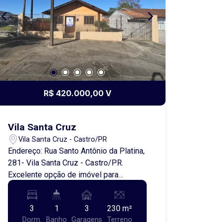
R$ 420.000,00 V
Vila Santa Cruz
Vila Santa Cruz - Castro/PR
Endereço: Rua Santo Antônio da Platina,
281- Vila Santa Cruz - Castro/PR.
Excelente opção de imóvel para
locação, localizada na Vila Santa Cruz,
contendo sala de estar, copa/cozinha,
3
1
3
230 m²
três quartos, banheiro, área de serviço,
Dorm.
Banho
Garagens
Terreno