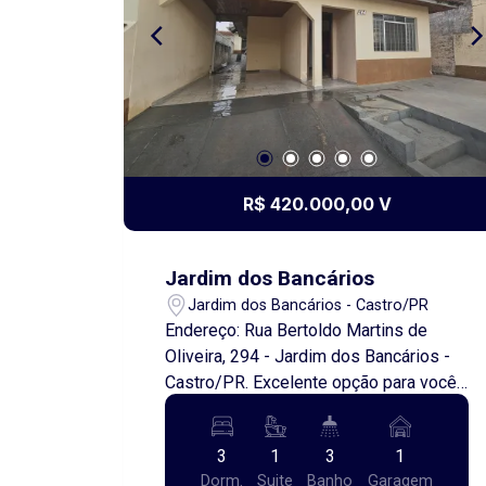
contato conosco. Estamos disponíveis
para agendar uma visita e apresentar
esse incrível imóvel. Não perca a
oportunidade de adquirir sua nova casa
em um dos melhores bairros de Castro!
Venha conhecer e se apaixonar!
R$ 420.000,00 V
Jardim dos Bancários
Jardim dos Bancários - Castro/PR
Endereço: Rua Bertoldo Martins de
Oliveira, 294 - Jardim dos Bancários -
Castro/PR. Excelente opção para você
que esta em busca de um imóvel com
custo beneficio e localização
3
1
3
1
excelentes! Ele possui sala de estar,
Dorm.
Suite
Banho
Garagem