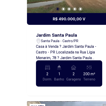
R$ 490.000,00 V
Jardim Santa Paula
Santa Paula - Castro/PR
Casa à Venda ? Jardim Santa Paula -
Castro - PR Localizada na Rua Lígia
Menarim, 78 ? Jardim Santa Paula
Imóvel com construção em laje,
oferecendo mais conforto e segurança,
2
1
2
200 m²
além de portão eletrônico. Contendo: *
Dorm.
Banho
Garagens
Terreno
2 quartos * Sala de estar * Cozinha *
Banheiro * Área de serviço * Garagem
para 2 carros Localizada em bairro
tranquilo, ideal para quem busca
praticidade e qualidade de vida.