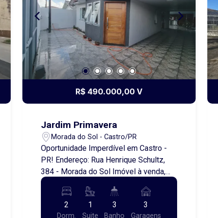
R$ 490.000,00 V
Jardim Primavera
Morada do Sol - Castro/PR
Oportunidade Imperdível em Castro -
PR! Endereço: Rua Henrique Schultz,
384 - Morada do Sol Imóvel à venda,
ideal para quem busca conforto e
praticidade! Composto por: 2 quartos,
2
1
3
3
sendo 1 suíte BWC social Sala
Dorm.
Suite
Banho
Garagens