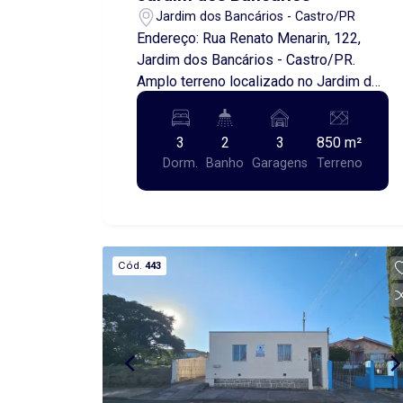
Jardim dos Bancários - Castro/PR
Endereço: Rua Renato Menarin, 122,
Jardim dos Bancários - Castro/PR.
Amplo terreno localizado no Jardim dos
Bancários, com excelentes medidas
sendo 17,00 metros de frente e fundo e
3
2
3
850 m²
50,00 metros nas laterais, contendo
Dorm.
Banho
Garagens
Terreno
uma edificação de alvenaria.
Cód.
443