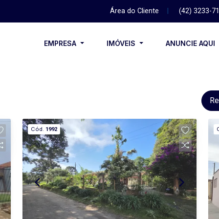
Área do Cliente
|
(42) 3233-7
EMPRESA
IMÓVEIS
ANUNCIE AQUI
Re
Cód.
1992