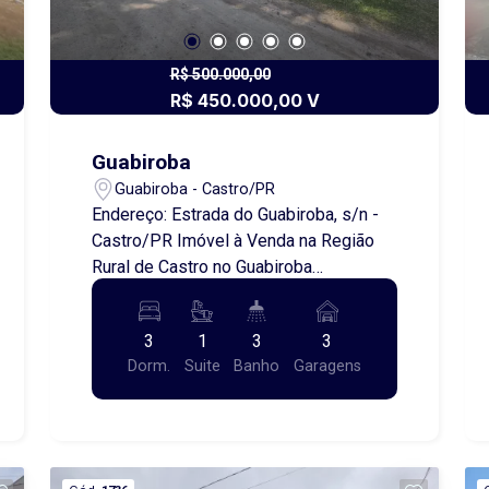
R$ 500.000,00
R$ 450.000,00 V
Guabiroba
Guabiroba - Castro/PR
Endereço: Estrada do Guabiroba, s/n -
Castro/PR Imóvel à Venda na Região
Rural de Castro no Guabiroba
Apresentamos uma excelente
oportunidade para quem busca
3
1
3
3
tranquilidade, espaço e qualidade de
Dorm.
Suite
Banho
Garagens
vida no campo. Localizado na região
rural de Castro, no lugar conhecido
como Guabiroba, este imóvel oferece
um terreno amplo com 1.200,00 metros
quadrados, proporcionando privacidade,