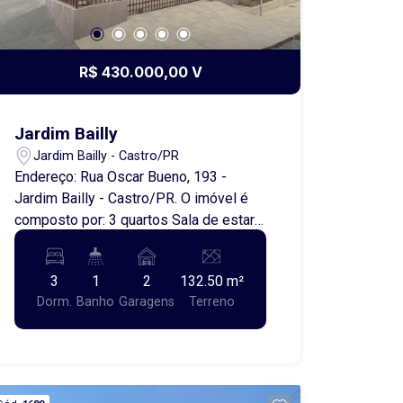
R$ 430.000,00 V
Jardim Bailly
Jardim Bailly - Castro/PR
Endereço: Rua Oscar Bueno, 193 -
Jardim Bailly - Castro/PR. O imóvel é
composto por: 3 quartos Sala de estar
com painel de TV Cozinha planejada
Banheiro social Área de serviço
3
1
2
132.50 m²
Garagem com churrasqueira Vaga para
Dorm.
Banho
Garagens
Terreno
2 carros Uma ótima oportunidade para
você que busca conforto e praticidade
em um dos bairros mais desejados da
cidade!