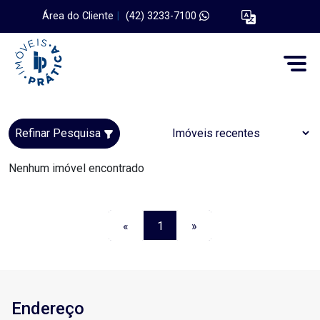
Área do Cliente
|
(42) 3233-7100
Refinar Pesquisa
Nenhum imóvel encontrado
«
1
»
Endereço