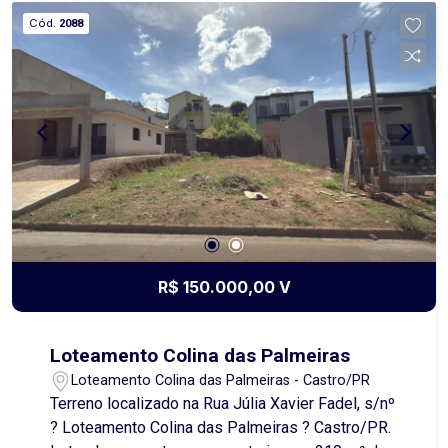
Maria Aparecida de Mello. Por ser de esquina, o
Cód.
2088
terreno oferece maior versatilidade para projetos
arquitetônicos, excelente aproveitamento da área
e ótima incidência de iluminação e ventilação
natural. Uma excelente opção para quem busca
um local privilegiado para construir, com fácil
acesso e grande potencial de valorização. Entre
em contato para mais informações e agende uma
visita!
R$ 150.000,00 V
Loteamento Colina das Palmeiras
Loteamento Colina das Palmeiras - Castro/PR
Terreno localizado na Rua Júlia Xavier Fadel, s/nº
? Loteamento Colina das Palmeiras ? Castro/PR.