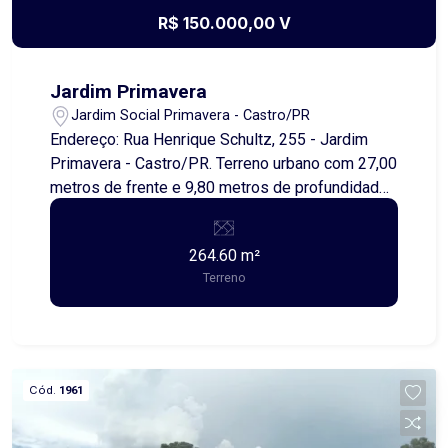
R$ 150.000,00 V
Jardim Primavera
Jardim Social Primavera - Castro/PR
Endereço: Rua Henrique Schultz, 255 - Jardim
Primavera - Castro/PR. Terreno urbano com 27,00
metros de frente e 9,80 metros de profundidade,
totalizando 264,60 m² de área, muito bem
localizado e com ótimo potencial de
264.60 m²
aproveitamento. O imóvel apresenta dimensões
Terreno
diferenciadas, possibilitando diversos tipos de
projetos, sejam eles residenciais ou comerciais,
conforme a necessidade do investidor.
Localizado em região com infraestrutura urbana,
conta com fácil acesso e está inserido em um
Cód.
1961
entorno em constante valorização. Uma excelente
oportunidade para quem busca investir ou