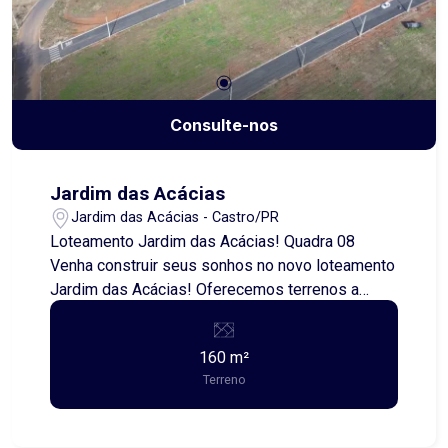
Consulte-nos
Jardim das Acácias
Jardim das Acácias - Castro/PR
Loteamento Jardim das Acácias! Quadra 08
Venha construir seus sonhos no novo loteamento
Jardim das Acácias! Oferecemos terrenos a
partir de 160,00 metros quadrados, perfeitos
para quem busca uma excelente oportunidade de
160 m²
investimento ou de morar em uma região
Terreno
tranquila e com fácil acesso às comodidades da
cidade. Aproveite essa chance de garantir seu
espaço em um empreendimento planejado, com