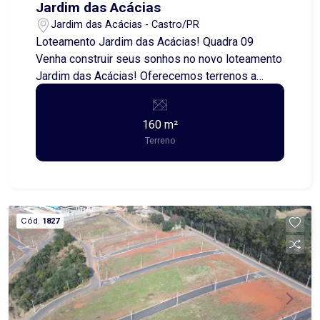
Jardim das Acácias
Jardim das Acácias - Castro/PR
Loteamento Jardim das Acácias! Quadra 09
Venha construir seus sonhos no novo loteamento
Jardim das Acácias! Oferecemos terrenos a
partir de 160,00 metros quadrados, perfeitos
para quem busca uma excelente oportunidade de
160 m²
investimento ou de morar em uma região
Terreno
tranquila e com fácil acesso às comodidades da
cidade. Aproveite essa chance de garantir seu
espaço em um empreendimento planejado, com
infraestrutura completa e uma estrutura pensada
para o seu conforto e bem-estar. Entre em
Cód.
1827
contato e saiba mais!