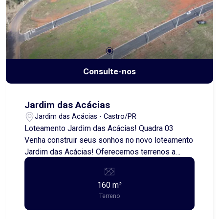
Consulte-nos
Jardim das Acácias
Jardim das Acácias - Castro/PR
Loteamento Jardim das Acácias! Quadra 03
Venha construir seus sonhos no novo loteamento
Jardim das Acácias! Oferecemos terrenos a
partir de 160,00 metros quadrados, perfeitos
para quem busca uma excelente oportunidade de
160 m²
investimento ou de morar em uma região
Terreno
tranquila e com fácil acesso às comodidades da
cidade. Aproveite essa chance de garantir seu