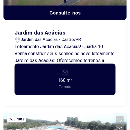
Consulte-nos
Jardim das Acácias
Jardim das Acácias - Castro/PR
Loteamento Jardim das Acácias! Quadra 10
Venha construir seus sonhos no novo loteamento
Jardim das Acácias! Oferecemos terrenos a
partir de 160,00 metros quadrados, perfeitos
para quem busca uma excelente oportunidade de
160 m²
investimento ou de morar em uma região
Terreno
tranquila e com fácil acesso às comodidades da
cidade. Aproveite essa chance de garantir seu
espaço em um empreendimento planejado, com
infraestrutura completa e uma estrutura pensada
para o seu conforto e bem-estar. Entre em
Cód.
1818
contato e saiba mais!