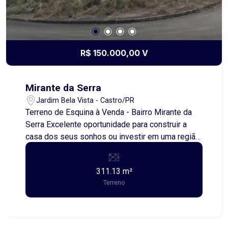
R$ 150.000,00 V
Mirante da Serra
Jardim Bela Vista - Castro/PR
Terreno de Esquina à Venda - Bairro Mirante da
Serra Excelente oportunidade para construir a
casa dos seus sonhos ou investir em uma região
em constante valorização! Localização: Rua
Ismael de Paula, esquina com a Rua Maria
311.13 m²
Aparecida de Mello - Bairro Mirante da Serra.
Terreno
Área total: 311,13 m² Medidas do terreno: * 16,00
metros de frente para a Rua Ismael de Paula; *
20,50 metros na lateral; * 14,50 metros na divisa
dos fundos; * 20,10 metros de frente para a Rua