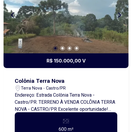
construir em um terreno com metragem
estratégica e boas possibilidades de uso.
R$ 150.000,00 V
Colônia Terra Nova
Terra Nova - Castro/PR
Endereço: Estrada Colônia Terra Nova -
Castro/PR. TERRENO À VENDA COLÔNIA TERRA
NOVA - CASTRO/PR Excelente oportunidade!
Terreno localizado na Avenida Integração, em
uma região tranquila e em constante valorização.
600 m²
- Área total: 600,00 metros quadrados -