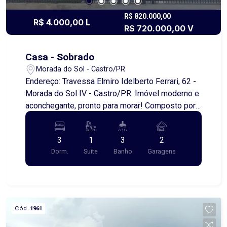
R$ 820.000,00
R$ 4.000,00 L
R$ 720.000,00 V
Casa - Sobrado
Morada do Sol - Castro/PR
Endereço: Travessa Elmiro Idelberto Ferrari, 62 -
Morada do Sol IV - Castro/PR. Imóvel moderno e
aconchegante, pronto para morar! Composto por:
- 3 quartos, sendo 1 suíte - Cozinha em conceito
aberto com acesso à área de serviço - Sala de
3
1
3
2
estar e jantar integradas - Lavabo - Garagem
Dorm.
Suite
Banho
Garagens
coberta para 2 veículos Diferenciais e
acabamentos: - Lustres - Escada com granito -
Piso em porcelanato - Fechadura eletrônica -
Portão eletrônico Um lar completo, com conforto,
praticidade e excelente localização! Entre em
Cód.
1961
contato e agende sua visita!