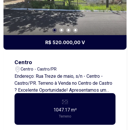
piscina.
R$ 520.000,00 V
Centro
Centro - Castro/PR
Endereço: Rua Treze de maio, s/n - Centro -
Castro/PR. Terreno à Venda no Centro de Castro
? Excelente Oportunidade! Apresentamos um
terreno excepcionalmente bem localizado no
centro da cidade de Castro, ideal para quem
1047.17 m²
busca investir ou construir em uma das regiões
Terreno
mais valorizadas e desejadas do município. Com
1.047,17 metros quadrados de área total e uma