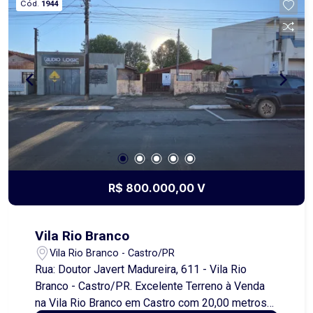
Cód.
1944
estar, sala de jantar e cozinha conjugados, criando
um ambiente acolhedor e sofisticado. Possui
ainda área gourmet perfeita para receber amigos
e familiares, três quartos, sendo uma suíte com
closet, além de área de serviço e garagem
coberta para dois carros. Cada detalhe foi
pensado para oferecer conforto, praticidade e um
estilo de vida diferenciado, em uma região
tranquila, segura e de grande valorização. Agende
uma visita e encante-se com este imóvel
exclusivo!
R$ 800.000,00 V
Vila Rio Branco
Vila Rio Branco - Castro/PR
Rua: Doutor Javert Madureira, 611 - Vila Rio
Branco - Castro/PR. Excelente Terreno à Venda
na Vila Rio Branco em Castro com 20,00 metros