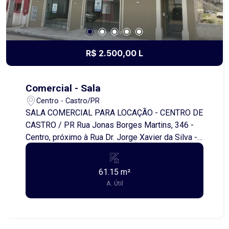
R$ 2.500,00 L
Comercial - Sala
Centro - Castro/PR
SALA COMERCIAL PARA LOCAÇÃO - CENTRO DE
CASTRO / PR Rua Jonas Borges Martins, 346 -
Centro, próximo à Rua Dr. Jorge Xavier da Silva -
Sala 03 - Piso Superior Excelente oportunidade
para instalar seu negócio em uma localização
61.15 m²
central e de fácil acesso! Além do aluguel e
A. Útil
encargos anunciados, é acrescido ainda o Seguro
contra Incêndio e Vendaval (valor sob consulta) e
o Fundo de Conservação do Imóvel (FCI)
equivalente a 5% do valor do aluguel.