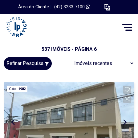
Área do Cliente
|
(42) 3233-7100
537 IMÓVEIS - PÁGINA 6
Refinar Pesquisa
Cód.
1982