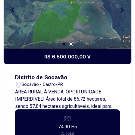
construir o lar dos seus sonhos ou investir com
segurança, este é o lugar ideal. Entre em contato
e saiba mais sobre essa excelente oportunidade!
R$ 6.500.000,00 V
Distrito de Socavão
Socavão - Castro/PR
ÁREA RURAL À VENDA, OPORTUNIDADE
IMPERDÍVEL! Área total de 86,72 hectares,
sendo 57,84 hectares agricultáveis, ideal para
cultivo e produção agrícola. - Excelente
aproveitamento de solo - Topografia favorável -
74.90 Ha
Ideal para quem busca investimento rural com
A. Total