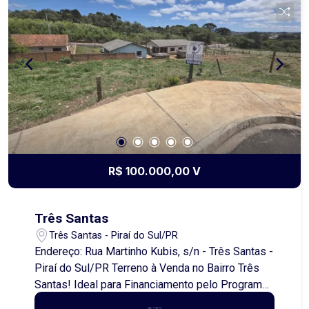
coração da cidade. Entre em contato para mais
informações e agendar uma visita! Além do
aluguel e encargos anunciados, é acrescido ainda
o Seguro contra Incêndio e Vendaval (valor sob
consulta) e o Fundo de Conservação do Imóvel
(FCI) equivalente a 5% do valor do aluguel.
R$ 100.000,00 V
Três Santas
Três Santas - Piraí do Sul/PR
Endereço: Rua Martinho Kubis, s/n - Três Santas -
Piraí do Sul/PR Terreno à Venda no Bairro Três
Santas! Ideal para Financiamento pelo Programa
Minha Casa Minha Vida! Apresentamos um