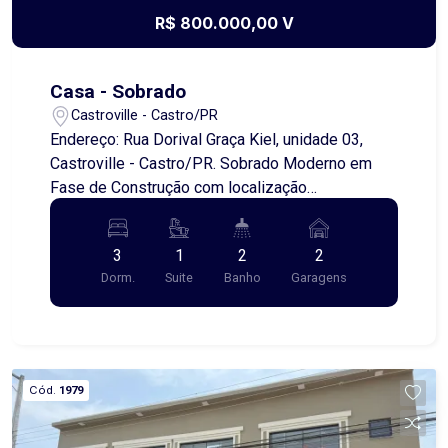
R$ 800.000,00 V
Casa - Sobrado
Castroville - Castro/PR
Endereço: Rua Dorival Graça Kiel, unidade 03,
Castroville - Castro/PR. Sobrado Moderno em
Fase de Construção com localização
Privilegiada! Se você busca conforto,
sofisticação e um projeto arquitetônico
3
1
2
2
contemporâneo, este sobrado é a escolha
Dorm.
Suite
Banho
Garagens
perfeita! Em fase de construção, está sendo
edificado com materiais de alta qualidade e
acabamento impecável. Destaques do imóvel: -
Design moderno com linhas elegantes e espaços
integrados - Ambientes amplos e bem
Cód.
1979
iluminados - Suíte master com sacada - Garagem
para 2 carros Localização: Região nobre e muito