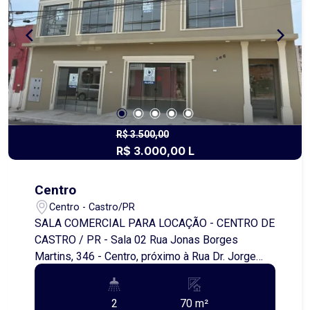
valorizada, próxima a comércios, escolas e vias
de fácil acesso. Ideal para quem valoriza
qualidade de vida e quer morar com estilo! Entre
em contato para mais informações e acompanhe
o andamento da obra. Garanta já seu novo lar!
R$ 3.500,00
R$ 3.000,00 L
Centro
Centro - Castro/PR
SALA COMERCIAL PARA LOCAÇÃO - CENTRO DE
CASTRO / PR - Sala 02 Rua Jonas Borges
Martins, 346 - Centro, próximo à Rua Dr. Jorge
Xavier da Silva Excelente oportunidade para
instalar seu negócio em uma localização central e
2
70 m²
de fácil acesso! Características do imóvel: - Sala