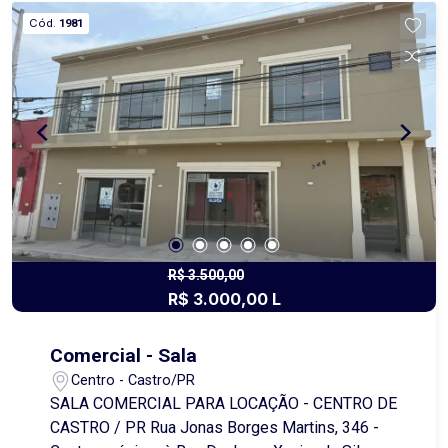
Características do imóvel: - Sala no segundo
Cód.
1981
andar com aproximadamente 50 m² - 1 depósito
ou copa - 1 banheiro - Interfone na porta de
entrada principal para se comunicar com a sala -
Imóvel novo, moderno e versátil - Possibilidade
de incluir estacionamento ao lado Ideal para
escritórios, consultórios, clínicas, lojas ou
empresas que buscam um espaço funcional no
coração da cidade. Entre em contato para mais
informações e agendar uma visita!
R$ 3.500,00
R$ 3.000,00 L
Comercial - Sala
Centro - Castro/PR
SALA COMERCIAL PARA LOCAÇÃO - CENTRO DE
CASTRO / PR Rua Jonas Borges Martins, 346 -