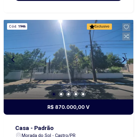
sua ampla área, que permite diversos projetos
residenciais ou comerciais, e pela vista
panorâmica privilegiada para a cidade,
proporcionando um cenário único e inspirador.
Cód.
1946
Exclusivo
Uma oportunidade rara de adquirir um terreno
espaçoso, bem posicionado e com grande
potencial de valorização.
R$ 870.000,00 V
Casa - Padrão
Morada do Sol - Castro/PR