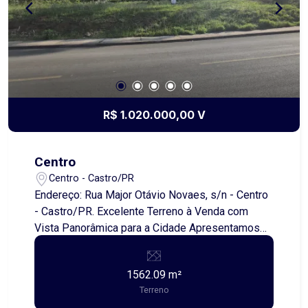
realizar o sonho da casa própria com condições
facilitadas!
R$ 1.020.000,00 V
Centro
Centro - Castro/PR
Endereço: Rua Major Otávio Novaes, s/n - Centro
- Castro/PR. Excelente Terreno à Venda com
Vista Panorâmica para a Cidade Apresentamos
um terreno excepcional com 1.562,09 m²,
oferecendo 41,00 metros de frente, ideal para
1562.09 m²
quem busca investir ou construir em uma
Terreno
localização estratégica. O imóvel destaca-se por