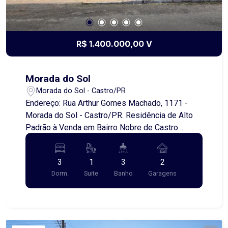
R$ 1.400.000,00 V
Morada do Sol
Morada do Sol - Castro/PR
Endereço: Rua Arthur Gomes Machado, 1171 -
Morada do Sol - Castro/PR. Residência de Alto
Padrão à Venda em Bairro Nobre de Castro
Apresentamos um imóvel excepcional, localizado
em um dos bairros mais valorizados de Castro,
3
1
3
2
ideal para quem busca conforto, elegância e
Dorm.
Suite
Banho
Garagens
qualidade de vida. Construída em um terreno de
560,00 metros quadrados, esta residência conta
com acabamento de alto padrão e um projeto
moderno, que valoriza os espaços integrados e a
funcionalidade. O imóvel dispõe de ampla sala de