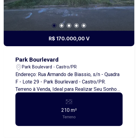
R$ 170.000,00 V
Park Bourlevard
Park Boulevard - Castro/PR
Endereço: Rua Armando de Biassio, s/n - Quadra
F - Lote 29 - Park Bourlevard - Castro/PR.
Terreno à Venda, Ideal para Realizar Seu Sonho
da Casa Própria Se você busca um espaço para
construir seu lar, este é o momento perfeito!
210 m²
Disponível para venda, este terreno possui
Terreno
210,00 metros quadrados de área total com
10,00 metros de frente, oferecendo ampla
possibilidade para planejar e realizar seu sonho