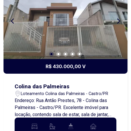
tranquilidade sem abrir mão da comodidade
urbana. Venha conhecer e se encantar! Entre em
contato para mais informações ou agendar uma
visita.
R$ 430.000,00 V
Colina das Palmeiras
Loteamento Colina das Palmeiras - Castro/PR
Endereço: Rua Antão Prestes, 78 - Colina das
Palmeiras - Castro/PR. Excelente imóvel para
locação, contendo sala de estar, sala de jantar,
cozinha, 2 quartos sendo uma suíte, banheiro
social, área de serviço, garagem para dois carros,