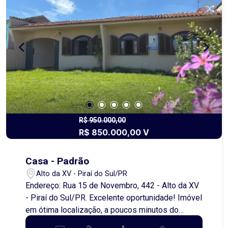
atendimento individualizado. O imóvel possui
banheiros feminino e masculino, oferecendo
comodidade para funcionários e clientes.
Importante destacar que, embora o imóvel esteja
em uma rua comercial, ele não possui fachada
voltada diretamente para a via ? característica
que garante mais privacidade e discrição para
determinados tipos de negócio. Não perca a
chance de instalar sua empresa em um espaço
amplo e bem localizado. Entre em contato para
R$ 950.000,00
R$ 850.000,00 V
mais informações e agendamento de visita!
Casa - Padrão
Alto da XV - Piraí do Sul/PR
Endereço: Rua 15 de Novembro, 442 - Alto da XV
- Piraí do Sul/PR. Excelente oportunidade! Imóvel
em ótima localização, a poucos minutos do
centro da cidade, com fácil acesso a comércios,