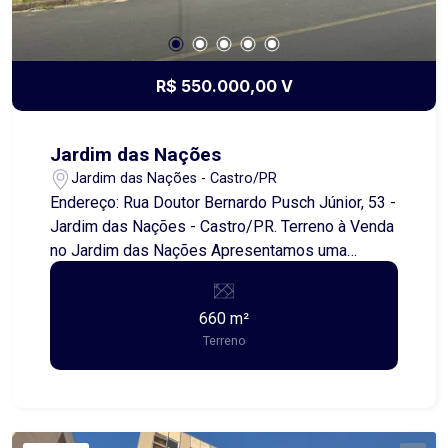
R$ 550.000,00 V
Jardim das Nações
Jardim das Nações - Castro/PR
Endereço: Rua Doutor Bernardo Pusch Júnior, 53 -
Jardim das Nações - Castro/PR. Terreno à Venda
no Jardim das Nações Apresentamos uma
excelente oportunidade de investimento no
Jardim das Nações, um dos bairros mais
660 m²
valorizados da cidade! Este magnífico terreno
Terreno
possui 660,00 metros quadrados, com uma
ampla frente de 16,00 metros, ideal para a
construção de sua nova residência ou
empreendimento comercial. O Jardim das
Nações é conhecido por sua infraestrutura