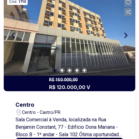
Cód.
1710
completa, com fácil acesso a escolas,
supermercados, restaurantes e áreas de lazer,
oferecendo qualidade de vida e comodidade para
seus moradores. Além disso, a valorização
constante da região garante um excelente retorno
sobre o investimento. Não perca essa chance de
adquirir um terreno em um dos melhores locais
da cidade. Entre em contato conosco para mais
informações e agende uma visita!
R$ 150.000,00
R$ 120.000,00 V
Centro
Centro - Castro/PR
Sala Comercial à Venda, localizada na Rua
Benjamin Constant, 77 - Edifício Dona Mariana -
Bloco B - 1º andar - Sala 102 Ótima oportunidade!