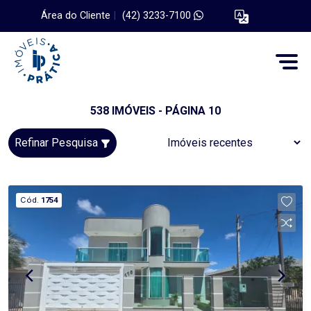
Área do Cliente
|
(42) 3233-7100
538 IMÓVEIS - PÁGINA 10
Refinar Pesquisa
Cód.
1754