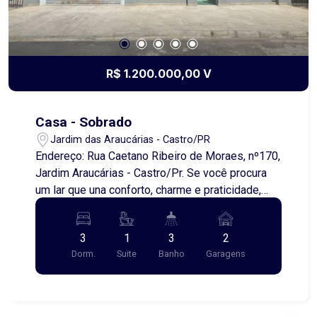
R$ 1.200.000,00 V
Casa - Sobrado
Jardim das Araucárias - Castro/PR
Endereço: Rua Caetano Ribeiro de Moraes, nº170,
Jardim Araucárias - Castro/Pr. Se você procura
um lar que una conforto, charme e praticidade,
essa é a sua oportunidade! Este lindo e
aconchegante sobrado está localizado no bairro
3
1
3
2
Jardim das Araucárias, uma região tranquila,
Dorm.
Suite
Banho
Garagens
perfeita para quem deseja viver com qualidade
de vida. ? Destaques do imóvel: 3 dormitórios,
sendo 1 suíte com closet, ambientes amplos e
bem iluminados, móveis planejados de alto