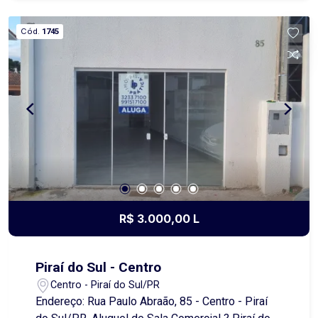
da casa própria. Localizado em uma região
acessível e de fácil circulação, o imóvel é uma
Cód.
1745
excelente oportunidade para quem deseja
investir em um espaço que pode se transformar
no seu novo lar. Entre em contato conosco e
saiba mais!
R$ 3.000,00 L
Piraí do Sul - Centro
Centro - Piraí do Sul/PR
Endereço: Rua Paulo Abraão, 85 - Centro - Piraí