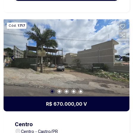
reserva legal, atendendo a todas as
necessidades de proprietários rurais. Detalhes
da Propriedade: - Quatro Hectares Agricultáveis:
Ideal para cultivo e práticas agrícolas
Cód.
1717
diversificadas, essa área garante produtividade e
potencial de renda. - Possibilidades de
Expansão: Conforme suas necessidades e
planos futuros. - Três Hectares de Reserva Legal:
Garantindo a preservação ambiental, esta área
cumpre com as exigências ambientais e
proporciona um espaço natural para diversidade
ecológica. - Pastagens: O restante da
propriedade é composto por pasto, perfeito para
a criação de gado ou outros animais, suportando
uma operação pecuária eficiente. Esta
R$ 670.000,00 V
propriedade no Rio Abaixo representa uma
oportunidade rara para quem busca investir em
terras diversificadas, com excelente potencial
Centro
agrícola e sustentação pecuária, tudo isso
Centro - Castro/PR