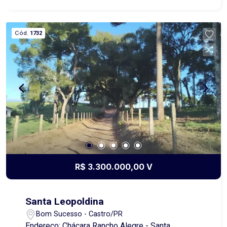
área é plana e de fácil acesso, com excelente
visibilidade e grande fluxo de veículos e
pedestres. Situado próximo a comércios,
Cód.
1732
mercados, escolas e com fácil ligação às
principais vias da região. Conta com
infraestrutura urbana incluindo rede de água,
energia elétrica, iluminação pública e calçamento.
Localização estratégica e versatilidade em um
só lugar! Entre em contato para mais informações
e agende uma visita. Além do aluguel e encargos
anunciados, é acrescido ainda o Seguro contra
Incêndio e Vendaval (valor sob consulta) e o
Fundo de Conservação do Imóvel (FCI)
equivalente a 5% do valor do aluguel.
R$ 3.300.000,00 V
Santa Leopoldina
Bom Sucesso - Castro/PR
Endereço: Chácara Rancho Alegre - Santa