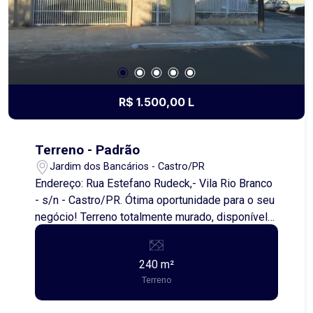
privacidade e versatilidade! Valor atrativo!
Consulte para mais informações. Entre em
contato e agende sua visita agora mesmo!
R$ 1.500,00 L
Terreno - Padrão
Jardim dos Bancários - Castro/PR
Endereço: Rua Estefano Rudeck,- Vila Rio Branco
- s/n - Castro/PR. Ótima oportunidade para o seu
negócio! Terreno totalmente murado, disponível
para locação em uma das regiões mais
valorizadas e movimentadas da cidade. Ideal
240 m²
para uso comercial, empresarial ou logístico,
Terreno
como estacionamento, pátio, depósito, food
trucks, lava-rápido, entre outras possibilidades. A