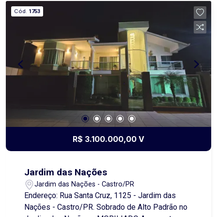
padrão, piscina perfeita para os dias de lazer,
Cód.
1753
academia privativa, área gourmet ideal para
receber amigos e familiares, acabamentos
modernos e de muito bom gosto. Cada detalhe
foi pensado para oferecer o máximo de conforto
e bem-estar. Um sobrado que combina
sofisticação e funcionalidade em todos os
ambientes. Um Verdadeiro Sonho para Morar!
Agende sua visita com um de nossos corretores!
R$ 3.100.000,00 V
Jardim das Nações
Jardim das Nações - Castro/PR
Endereço: Rua Santa Cruz, 1125 - Jardim das
Nações - Castro/PR. Sobrado de Alto Padrão no