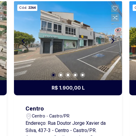
ou entreposto de estoque de peças ou
Cód.
2264
cargas. A área total conta com 1.008 m².
Disponibilidade da venda da área
parcial (metade). *Opção 1 (Metade):
504 m² com 18m de frente por 28m de
extensão, à venda por R$ 400 mil cada
área. *Opção 2 (Área Total): 1.008 m² de
Terreno, medindo 36m de frente por
28m de extensão, à venda por R$ 710
mil. Interessou? Contate-nos!
Oportunidade de preço especial com
redução de R$ 90 mil na área total
R$ 1.900,00 L
válida por tempo indeterminado!!
Centro
Centro - Castro/PR
Endereço: Rua Doutor Jorge Xavier da
Silva, 437-3 - Centro - Castro/PR.