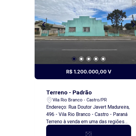
a dia. O imóvel não possui vaga de
garagem, sendo uma ótima opção para
quem busca um espaço compacto,
confortável e com excelente custo-
benefício. No valor de locação já esta
incluso agua e luz. Entre em contato
para mais informações e agende uma
visita. Venha conhecer seu novo lar!
Obs.: Além do aluguel e encargos
anunciados, é acrescido o Seguro
R$ 1.200.000,00 V
contra Incêndio e Vendaval (valor sob
consulta) e o Fundo de Conservação do
Imóvel (FCI) equivalente a 5% do valor
Terreno - Padrão
do aluguel. Os valores de IPTU
Vila Rio Branco - Castro/PR
apresentados são estimativos e estão
Endereço: Rua Doutor Javert Madureira,
sujeitos a alterações.
496 - Vila Rio Branco - Castro - Paraná
Terreno à venda em uma das regiões
que mais crescem em Castro.