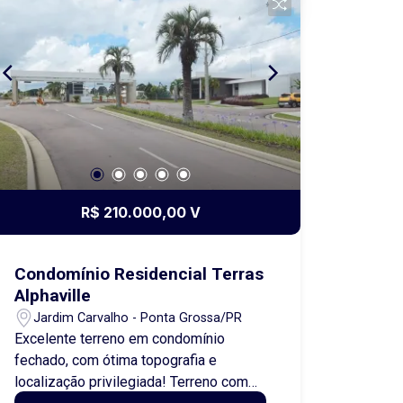
oferece qualidade de vida e praticidade
no dia a dia. Está a poucos minutos do
centro de Castro e conta com
transporte público nas proximidades,
facilitando o deslocamento. Ideal para
quem procura o primeiro imóvel ou
deseja investir com segurança. Agende
uma visita e venha conhecer esta
oportunidade!
R$ 210.000,00 V
Condomínio Residencial Terras
Alphaville
Jardim Carvalho - Ponta Grossa/PR
Excelente terreno em condomínio
fechado, com ótima topografia e
localização privilegiada! Terreno com