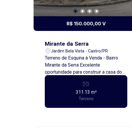
R$ 150.000,00 V
Mirante da Serra
Jardim Bela Vista - Castro/PR
Terreno de Esquina à Venda - Bairro
Mirante da Serra Excelente
oportunidade para construir a casa dos
seus sonhos ou investir em uma região
em constante valorização! Localização:
311.13 m²
Rua Ismael de Paula, esquina com a
Terreno
Rua Maria Aparecida de Mello - Bairro
Mirante da Serra. Área total: 311,13 m²
Medidas do terreno: * 16,00 metros de
frente para a Rua Ismael de Paula; *
20,50 metros na lateral; * 14,50 metros