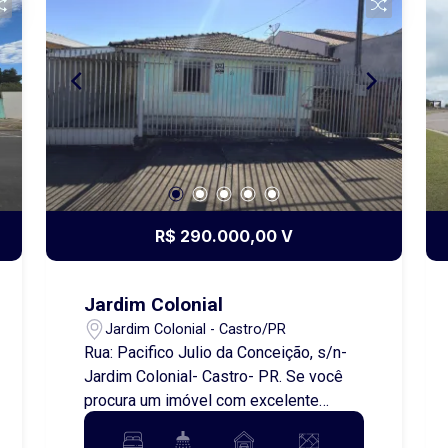
especiais com quem você ama. A área
de lazer conta com uma ampla
churrasqueira, ideal para reunir amigos
e familiares nos fins de semana,
proporcionando momentos
inesquecíveis de convivência e
descontração. Se você procura um lugar
para viver com tranquilidade, cercado
por segurança e em uma localização
privilegiada, esta é a oportunidade
R$ 290.000,00 V
perfeita. Agende uma visita e venha
conhecer seu novo lar!
Jardim Colonial
Jardim Colonial - Castro/PR
Rua: Pacifico Julio da Conceição, s/n-
Jardim Colonial- Castro- PR. Se você
procura um imóvel com excelente
potencial de valorização, esta é a