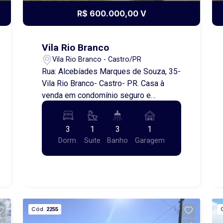
equivalente a 5% do valor do aluguel.
R$ 600.000,00 V
Vila Rio Branco
Vila Rio Branco - Castro/PR
Rua: Alcebíades Marques de Souza, 35-
Vila Rio Branco- Castro- PR. Casa à
venda em condomínio seguro e
tranquilo Apresentamos esta excelente
casa localizada em um condomínio
3
1
3
1
seguro e tranquilo, em um dos bairros
Dorm.
Suite
Banho
Garagem
mais valorizados da cidade. Um imóvel
ideal para famílias que valorizam
qualidade de vida, conforto, privacidade
e segurança. Com ambientes bem
distribuídos e aconchegantes, a
residência oferece o espaço perfeito
Cód.
2255
para o dia a dia e para momentos