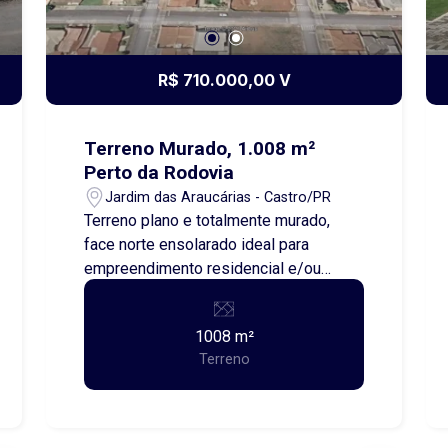
R$ 710.000,00 V
Terreno Murado, 1.008 m²
Perto da Rodovia
Jardim das Araucárias - Castro/PR
Terreno plano e totalmente murado,
face norte ensolarado ideal para
empreendimento residencial e/ou
ponto comercial com localização
estratégica à 410m da Av. que dá
1008 m²
acesso a Castrolanda, na Av. Pref.
Terreno
Ronie Cardoso, e à 600m da PR-340
que dá acesso ao viaduto direção
Ponta Grossa ou Piraí do Sul. Posição
perfeita para movimentação logística