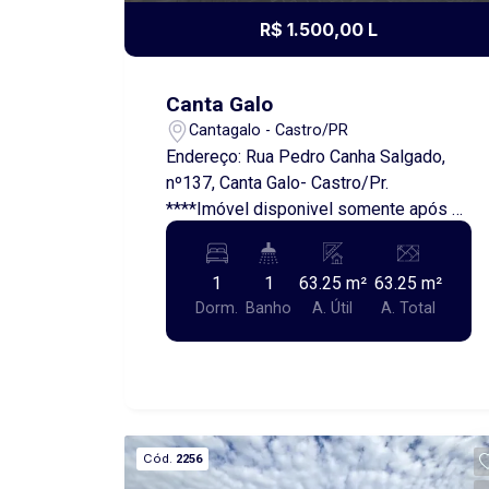
oportunidade de realizar uma excelente
R$ 1.500,00 L
aquisição no litoral de SC.
Canta Galo
Cantagalo - Castro/PR
Endereço: Rua Pedro Canha Salgado,
nº137, Canta Galo- Castro/Pr.
****Imóvel disponivel somente após a
Agroleite**** Kitnet para Locação Se
você procura praticidade, conforto e um
1
1
63.25 m²
63.25 m²
imóvel aconchegante, esta é uma
Dorm.
Banho
A. Útil
A. Total
excelente oportunidade! Localizada no
bairro Canta Galo, esta kitnet possui
aproximadamente 60 m² de área,
distribuídos em 1 quarto, sala, cozinha
com móveis planejados, banheiro, e
lavanderia, oferecendo um ambiente
Cód.
2256
funcional e bem aproveitado para o dia