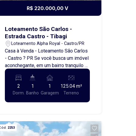
R$ 220.000,00 V
Loteamento São Carlos -
Estrada Castro - Tibagi
Loteamento Alpha Royal - Castro/PR
Casa à Venda - Loteamento São Carlos
- Castro ? PR Se você busca um imóvel
aconchegante, em um bairro tranquilo e
com fácil acesso ao centro da cidade,
esta é uma excelente oportunidade!
2
1
1
125.04 m²
Localização: Rua Omar Chaek, nº 26 ?
Dorm.
Banho
Garagem
Terreno
Loteamento São Carlos - Estrada
Castro - Tibagi O imóvel conta com: * 2
quartos * Sala de estar * Cozinha *
Banheiro social * Área de serviço * 1
vaga de garagem Localizada em uma
Cód.
2253
região calma e agradável, a casa