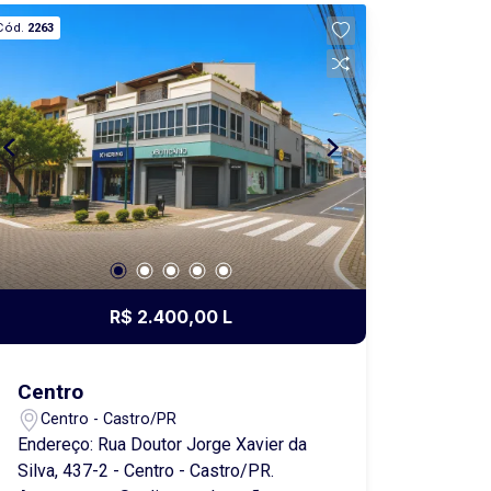
da cidade. Projetado para oferecer
Cód.
2263
praticidade e qualidade de vida, o
imóvel conta com três amplas suítes no
pavimento superior, garantindo
privacidade e conforto para toda a
família. No piso térreo, os ambientes
são integrados e bem distribuídos, com
sala de estar, sala de jantar e cozinha,
além de lavabo e lavanderia. A garagem
coberta para dois veículos, possui duas
opções de churrasqueira, interna e
externa integrando uma área gourmet,
R$ 2.400,00 L
criando um espaço perfeito para
receber familiares e amigos. Seja para
morar com todo o conforto ou para
Centro
investir em um imóvel de alto padrão e
Centro - Castro/PR
grande potencial de valorização, esta é
Endereço: Rua Doutor Jorge Xavier da
uma oportunidade imperdível. Agende
Silva, 437-2 - Centro - Castro/PR.
sua visita e venha conhecer de perto