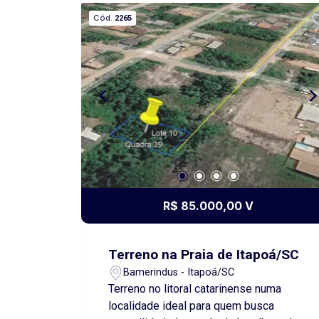
na divisa dos fundos; * 20,10 metros de
Cód.
2265
frente para a Rua Maria Aparecida de
Mello. Por ser de esquina, o terreno
oferece maior versatilidade para
projetos arquitetônicos, excelente
aproveitamento da área e ótima
incidência de iluminação e ventilação
natural. Uma excelente opção para
quem busca um local privilegiado para
construir, com fácil acesso e grande
potencial de valorização. Entre em
contato para mais informações e
R$ 85.000,00 V
agende uma visita!
Terreno na Praia de Itapoá/SC
Bamerindus - Itapoá/SC
Terreno no litoral catarinense numa
localidade ideal para quem busca