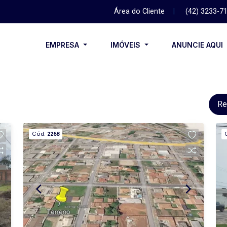
Área do Cliente
|
(42) 3233-7
EMPRESA
IMÓVEIS
ANUNCIE AQUI
Re
Cód.
2268