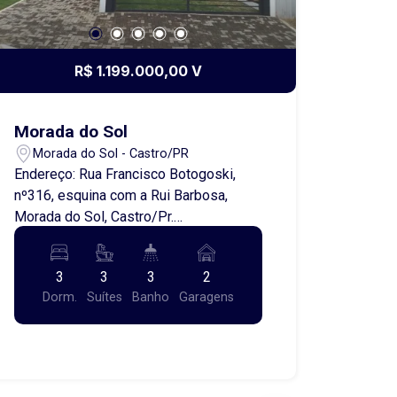
R$ 1.199.000,00 V
Morada do Sol
Morada do Sol - Castro/PR
Endereço: Rua Francisco Botogoski,
nº316, esquina com a Rui Barbosa,
Morada do Sol, Castro/Pr.
Apresentamos uma excelente
oportunidade para quem busca
3
3
3
2
conforto, sofisticação e uma
Dorm.
Suítes
Banho
Garagens
localização privilegiada. Este lindo
sobrado novo está situado no bairro
Morada do Sol, entre a esquina da Rua
Barbosa e a Rua Francisco Botogoski,
em uma das regiões mais valorizadas