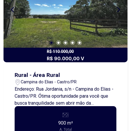
produção, lazer ou investimento futuro. Entre em
contato e agende uma visita!
R$ 110.000,00
R$ 90.000,00 V
Rural - Área Rural
Campina do Elias - Castro/PR
Endereço: Rua Jordania, s/n - Campina do Elias -
Castro/PR. Ótima oportunidade para você que
busca tranquilidade sem abrir mão da
praticidade! Vende-se uma chácara de 900,00
metros quadrados, localizada no bairro Campina
900 m²
do Elias, aproximadamente 15 minutos do Centro,
A. Total