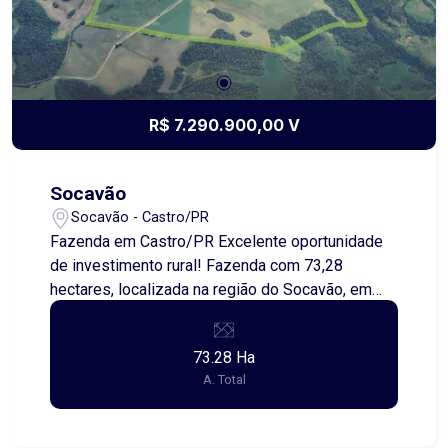
R$ 7.290.900,00 V
Socavão
Socavão - Castro/PR
Fazenda em Castro/PR Excelente oportunidade
de investimento rural! Fazenda com 73,28
hectares, localizada na região do Socavão, em
Castro ? PR, área reconhecida pela sua vocação
agrícola. O imóvel conta com: - 23,55 alqueires de
73.28 Ha
área de plantio, ideal para agricultura; - Terra
A. Total
produtiva, com ótimo aproveitamento; -
Localização estratégica, com fácil acesso.
Propriedade ideal para quem busca produção,