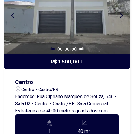
vaga de garagem. O condomínio foi projetado
para proporcionar bem-estar e praticidade para
toda a família, oferecendo uma completa área de
lazer, com: Salão de festas com espaço de jogos
Academia equipada Campo de grama para futebol
Playground e espaço kids Bicicletário 02
elevadores modernos Tudo isso em um ambiente
seguro, moderno e planejado para o seu dia a dia.
Ideal para quem busca conforto, lazer e
R$ 1.500,00 L
valorização do investimento.
Centro
Centro - Castro/PR
Endereço: Rua Cipriano Marques de Souza, 646 -
Sala 02 - Centro - Castro/PR. Sala Comercial
Estratégica de 40,00 metros quadrados com
Excelente Localização! Excelente oportunidade
para o seu negócio! Sala comercial com 40,00
1
40 m²
metros quadrados, localizada em região de