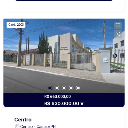
proporcionando múltiplas possibilidades de
construção. Localizado em uma região
estratégica e em constante valorização, o imóvel
é ideal tanto para quem deseja construir sua
Cód.
2003
residência quanto para quem busca o local
perfeito para instalar seu próprio negócio. A área
oferece fácil acesso, boa visibilidade e está
próxima a importantes pontos de comércio e
serviços. Um investimento seguro, com grande
potencial de crescimento e retorno. Obs.: Para
quem procura um terreno com metragem ainda
maior, neste imóvel existe a possibilidade de
inserir mais 297,00 metros quadrados alargando
os fundos dele, com alteração de preço.
R$ 660.000,00
R$ 630.000,00 V
Centro
Centro - Castro/PR