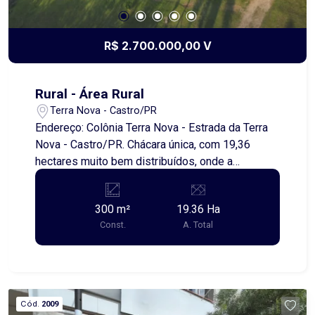
R$ 2.700.000,00 V
Rural - Área Rural
Terra Nova - Castro/PR
Endereço: Colônia Terra Nova - Estrada da Terra
Nova - Castro/PR. Chácara única, com 19,36
hectares muito bem distribuídos, onde a
natureza, o conforto e a tranquilidade convivem
em perfeita harmonia. Localizada a apenas 18 km
300 m²
19.36 Ha
do centro de Castro, com estrada de chão em
Const.
A. Total
excelentes condições, esta propriedade oferece
tudo o que se busca para viver bem no campo,
descansar ou investir. Da área total,
aproximadamente 6,05 hectares são de terra
fértil, ideais para plantio, garantindo
Cód.
2009
produtividade e oportunidades para projetos