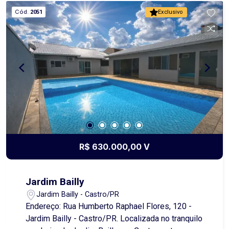
a procura por vagas é constante. Sua localização
Cód.
2051
Exclusivo
privilegiada proporciona fácil acesso e grande
potencial de movimento, especialmente devido à
proximidade com comércios, escritórios, bancos
e serviços. Uma ótima opção para investidores
ou empreendedores que buscam explorar uma
atividade com grande procura em uma área
estratégica da cidade. Entre em contato para
mais informações. Obs.: Além do aluguel e
encargos anunciados, é acrescido o Seguro
contra Incêndio e Vendaval (valor sob consulta) e
o Fundo de Conservação do Imóvel (FCI)
R$ 630.000,00 V
equivalente a 5% do valor do aluguel. Os valores
de condomínio e IPTU apresentados são
estimativos e estão sujeitos a alterações.
Jardim Bailly
Jardim Bailly - Castro/PR
Endereço: Rua Humberto Raphael Flores, 120 -
Jardim Bailly - Castro/PR. Localizada no tranquilo