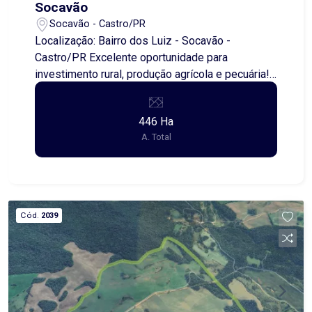
valores de condomínio e IPTU apresentados são
Socavão
estimativos e estão sujeitos a alterações.
Socavão - Castro/PR
Localização: Bairro dos Luiz - Socavão -
Castro/PR Excelente oportunidade para
investimento rural, produção agrícola e pecuária!
Detalhes da área: - Área total: 446,00 hectares -
Área de plantio: 48,00 hectares - Área de
446 Ha
pastagem: 25,00 hectares - Área de reserva
A. Total
373,00 hectares Imóvel com grande extensão
territorial, ideal para quem busca ampliar ou
iniciar atividades no campo, com excelente
potencial produtivo. Mais informações sob
consulta.
Cód.
2039