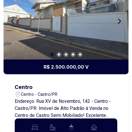
empreendimentos residenciais ou comerciais.
Perfeito para construção de casas, sobrados,
prédio residencial, salas comerciais ou até
mesmo um projeto misto, aproveitando ao
máximo a localização estratégica. Se você
procura um espaço versátil para investir ou
construir, essa é a oportunidade ideal! Marque
sua visita!
R$ 2.500.000,00 V
Centro
Centro - Castro/PR
Endereço: Rua XV de Novembro, 142 - Centro -
Castro/PR. Imóvel de Alto Padrão à Venda no
Centro de Castro Semi Mobiliado! Excelente
oportunidade para quem busca localização
privilegiada, conforto e alto padrão construtivo.