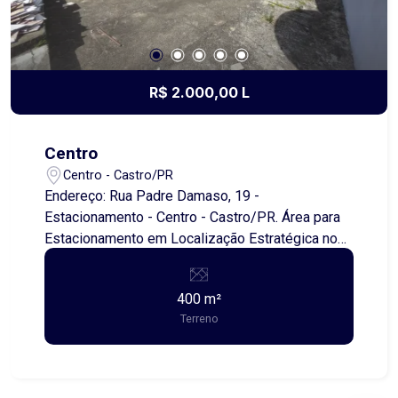
R$ 2.000,00 L
Centro
Centro - Castro/PR
Endereço: Rua Padre Damaso, 19 -
Estacionamento - Centro - Castro/PR. Área para
Estacionamento em Localização Estratégica no
Centro Excelente oportunidade para locação de
área destinada a estacionamento, localizada em
400 m²
uma das principais ruas do comércio central,
Terreno
região com grande fluxo de pessoas e veículos.
O imóvel é ideal para funcionamento de
estacionamento rotativo ou mensalista,
atendendo à alta demanda da região central, onde