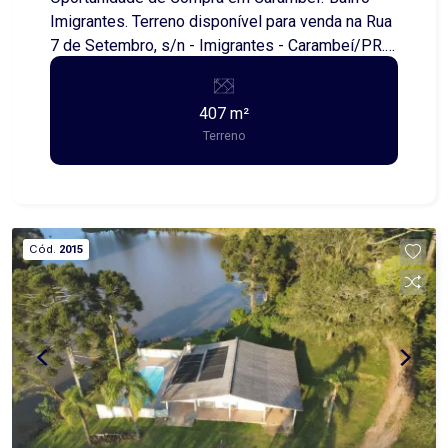
Imigrantes. Terreno disponível para venda na Rua
7 de Setembro, s/n - Imigrantes - Carambeí/PR.
Metragem: - Área total: 407,00 metros quadrados
- Dimensões: 12,00 metros x 33,92 metros
407 m²
Destaques do imóvel: - Terreno plano, ideal para
Terreno
construção - Localização tranquila e residencial -
Fácil acesso a comércios e serviços da região
Ótima oportunidade para investir ou construir a
casa dos seus sonhos! Interessados, entre em
contato para mais informações.
Cód.
2015