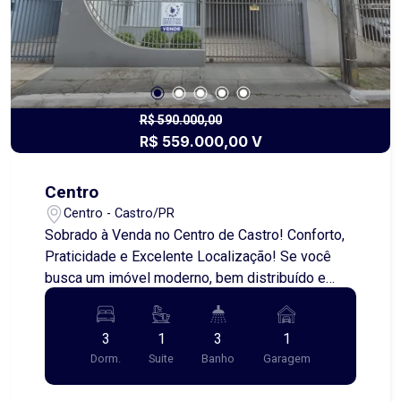
seu negócio. Uma oportunidade excelente para
quem busca estrutura, localização privilegiada e
ótimo custo-benefício. Entre em contato e
agende uma visita!
R$ 590.000,00
R$ 559.000,00 V
Centro
Centro - Castro/PR
Sobrado à Venda no Centro de Castro! Conforto,
Praticidade e Excelente Localização! Se você
busca um imóvel moderno, bem distribuído e
próximo a tudo que o dia a dia exige, este
sobrado é a escolha ideal. Com 144,21 metros
3
1
3
1
quadrados, ele oferece ambientes amplos,
Dorm.
Suite
Banho
Garagem
planejados para proporcionar conforto,
funcionalidade e bem-estar. No pavimento térreo,