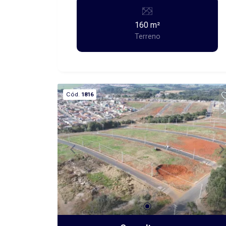
160 m²
Terreno
Cód.
1816