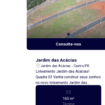
estar. Entre em contato e saiba mais!
Consulte-nos
Jardim das Acácias
Jardim das Acácias - Castro/PR
Loteamento Jardim das Acácias!
Quadra 03 Venha construir seus sonhos
no novo loteamento Jardim das
Acácias! Oferecemos terrenos a partir
de 160,00 metros quadrados, perfeitos
160 m²
para quem busca uma excelente
Terreno