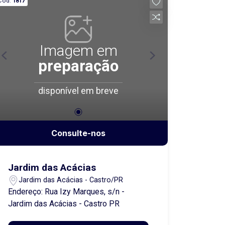
Cód.
1817
empreendimento planejado, com
infraestrutura completa e uma estrutura
pensada para o seu conforto e bem-
estar. Entre em contato e saiba mais!
Imagem em
preparação
disponível em breve
Consulte-nos
Jardim das Acácias
Jardim das Acácias - Castro/PR
Endereço: Rua Izy Marques, s/n -
Jardim das Acácias - Castro PR