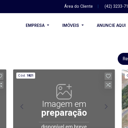
Área do Cliente
|
(42) 3233-7
EMPRESA
IMÓVEIS
ANUNCIE AQUI
Re
Cód.
1821
Imagem em
preparação
disponível em breve