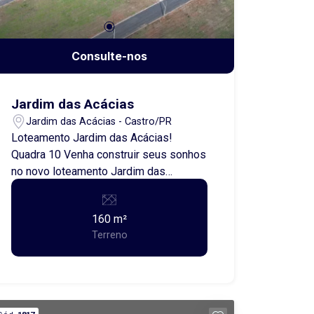
Consulte-nos
Jardim das Acácias
Jardim das Acácias - Castro/PR
Loteamento Jardim das Acácias!
Quadra 10 Venha construir seus sonhos
no novo loteamento Jardim das
Acácias! Oferecemos terrenos a partir
de 160,00 metros quadrados, perfeitos
160 m²
para quem busca uma excelente
Terreno
oportunidade de investimento ou de
morar em uma região tranquila e com
fácil acesso às comodidades da
cidade. Aproveite essa chance de
garantir seu espaço em um