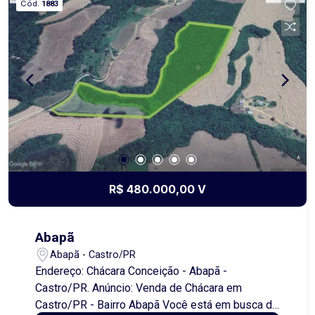
Cód.
1883
sob consulta) e o Fundo de Conservação do
Imóvel (FCI) equivalente a 5% do valor do aluguel.
R$ 480.000,00 V
Abapã
Abapã - Castro/PR
Endereço: Chácara Conceição - Abapã -
Castro/PR. Anúncio: Venda de Chácara em
Castro/PR - Bairro Abapã Você está em busca de