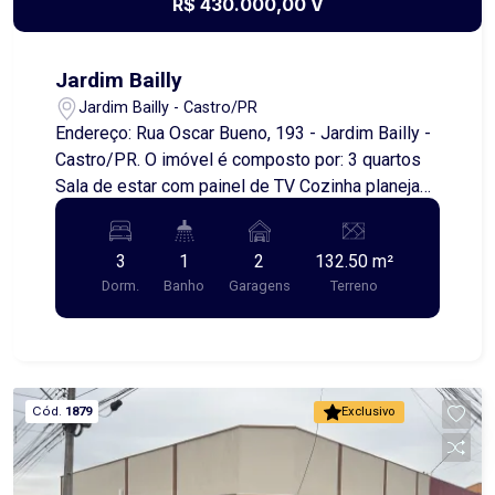
R$ 430.000,00 V
Entre em contato conosco e agende uma visita
para conhecer pessoalmente essa incrível
propriedade! Venha descobrir as possibilidades
Jardim Bailly
que esta chácara tem a oferecer e faça dela o
Jardim Bailly - Castro/PR
seu novo lar ou investimento!
Endereço: Rua Oscar Bueno, 193 - Jardim Bailly -
Castro/PR. O imóvel é composto por: 3 quartos
Sala de estar com painel de TV Cozinha planejada
Banheiro social Área de serviço Garagem com
churrasqueira Vaga para 2 carros Uma ótima
3
1
2
132.50 m²
oportunidade para você que busca conforto e
Dorm.
Banho
Garagens
Terreno
praticidade em um dos bairros mais desejados
da cidade!
Cód.
1879
Exclusivo