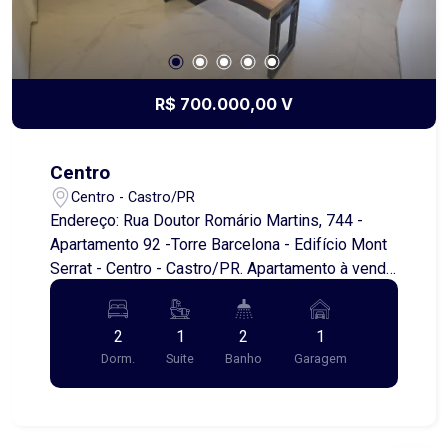
R$ 700.000,00 V
Centro
Centro - Castro/PR
Endereço: Rua Doutor Romário Martins, 744 -
Apartamento 92 -Torre Barcelona - Edifício Mont
Serrat - Centro - Castro/PR. Apartamento à venda
no Edifício Mont Serrat, um endereço de prestígio
que reúne conforto, sofisticação e uma vista de
2
1
2
1
tirar o fôlego. O imóvel está semimobiliado, com
Dorm.
Suite
Banho
Garagem
móveis planejados de alto padrão que oferecem
praticidade e elegância em cada ambiente. Sua
posição privilegiada, face norte, garante
excelente iluminação natural e uma atmosfera