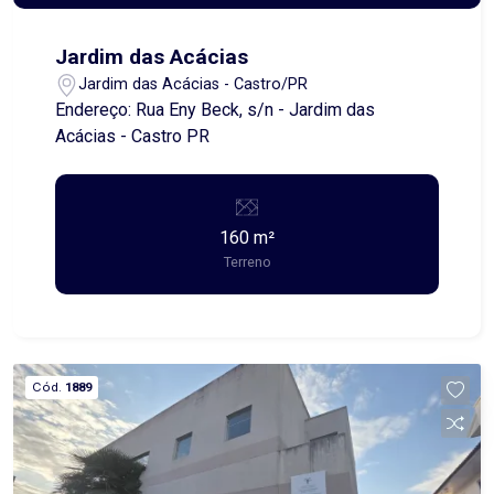
aluguel e encargos anunciados, é acrescido o
Seguro contra Incêndio e Vendaval (valor sob
Jardim das Acácias
consulta) e o Fundo de Conservação do Imóvel
Jardim das Acácias - Castro/PR
(FCI) equivalente a 5% do valor do aluguel.
Endereço: Rua Eny Beck, s/n - Jardim das
Acácias - Castro PR
160 m²
Terreno
Cód.
1889