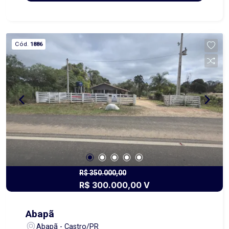
interessado em mais informações, agende uma
visita conosco! Obs.: Além do aluguel e encargos
anunciados, é acrescido o Seguro contra Incêndio
e Vendaval (valor sob consulta) e o Fundo de
Cód.
1886
Conservação do Imóvel (FCI) equivalente a 5% do
valor do aluguel. Os valores de condomínio (se
for o caso) e IPTU apresentados são estimativos
e estão sujeitos a alterações.
R$ 350.000,00
R$ 300.000,00 V
Abapã
Abapã - Castro/PR