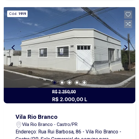
benfeitorias, o que permite ao comprador planejar
e construir conforme sua necessidade. Pode ser
Cód.
1919
utilizada tanto para finalidade residencial, quanto
comercial ou até mesmo como área de lazer.
Destaques do imóvel: Localização estratégica,
próximo ao centro. Fácil acesso pela rodovia.
Espaço amplo e versátil. Ótima oportunidade de
investimento. Entre em contato e agende uma
visita para conhecer de perto essa excelente
oportunidade em Castro!
R$ 2.250,00
R$ 2.000,00 L
Vila Rio Branco
Vila Rio Branco - Castro/PR
Endereço: Rua Rui Barbosa, 86 - Vila Rio Branco -