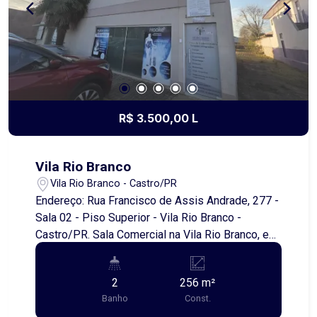
R$ 3.500,00 L
Vila Rio Branco
Vila Rio Branco - Castro/PR
Endereço: Rua Francisco de Assis Andrade, 277 -
Sala 02 - Piso Superior - Vila Rio Branco -
Castro/PR. Sala Comercial na Vila Rio Branco, em
Castro/PR. Este imóvel possui uma área
construída de 256,00 metros quadrados,
2
256 m²
divididos em 3 salas comerciais, recepção,
Banho
Const.
copa/cozinha e banheiros. Se você estiver