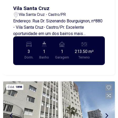
Vila Santa Cruz
Vila Santa Cruz - Castro/PR
Endereço: Rua Dr. Sizenando Bourguignon, nº880
- Vila Santa Cruz- Castro/Pr. Excelente
oportunidade em um dos bairros mais
procurados e valorizados da cidade! Localizada
na Vila Santa Cruz, região familiar e tranquila, esta
3
1
1
213.50 m²
casa oferece conforto e praticidade. O imóvel
Dorm.
Banho
Garagem
Terreno
conta com: 3 quartos bem distribuídos Sala de
estar aconchegante Copa e cozinha amplas
Banheiro social Lavanderia Garagem Uma opção
perfeita para quem busca morar bem em uma
ótima localização. Marque sua visita!
Cód.
1898