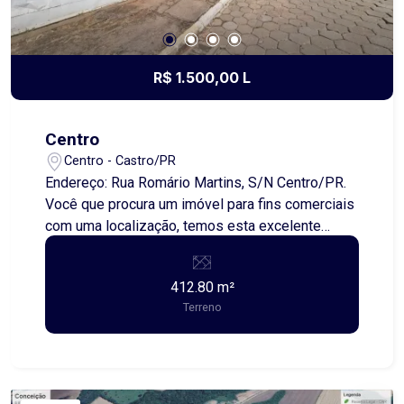
R$ 1.500,00 L
Centro
Centro - Castro/PR
Endereço: Rua Romário Martins, S/N Centro/PR.
Você que procura um imóvel para fins comerciais
com uma localização, temos esta excelente
opção dar início aquele projeto que está
guardado na gaveta. Esse imóvel é passível de
412.80 m²
reforma e ou construção, podendo ser construído
Terreno
de acordo com a sua necessidade. Localizado
em uma valorizada região e próximo a todos
conveniências possíveis para seu negócio . Além
do aluguel e encargos anunciados, é acrescido
ainda o Seguro contra Incêndio e Vendaval (valor