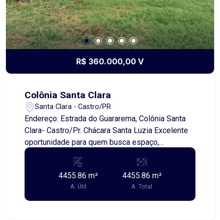
conosco e saiba mais detalhes.
R$ 360.000,00 V
Colônia Santa Clara
Santa Clara - Castro/PR
Endereço: Estrada do Guararema, Colônia Santa
Clara- Castro/Pr. Chácara Santa Luzia Excelente
oportunidade para quem busca espaço,
localização e versatilidade! A Chácara Santa
Luzia está situada na estrada do Guararema, em
4455.86 m²
4455.86 m²
uma região de fácil acesso, próxima à rodovia e a
A. Útil
A. Total
poucos minutos do centro da cidade de Castro ?
apenas 5 minutos. O imóvel possui área total de
4.455,86 m², em um espaço amplo e livre de