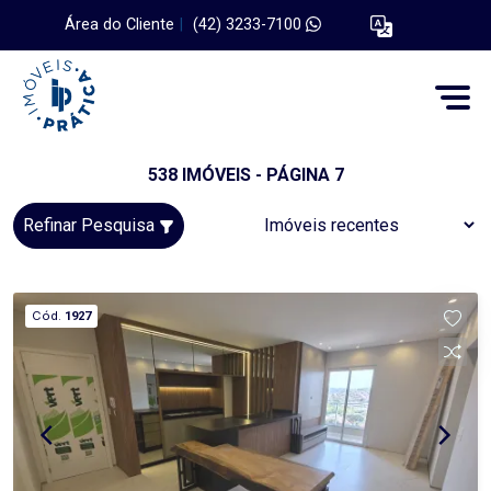
Área do Cliente
|
(42) 3233-7100
538 IMÓVEIS - PÁGINA 7
Refinar Pesquisa
Cód.
1927