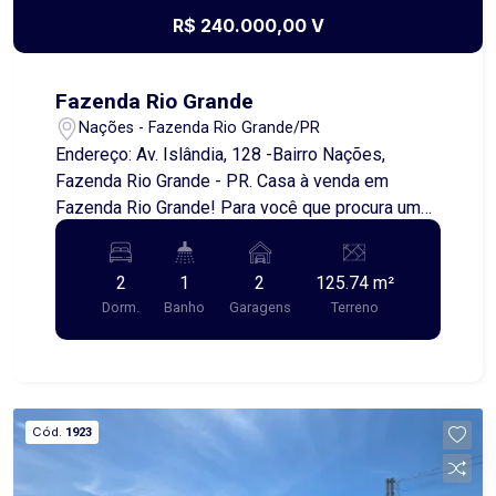
R$ 240.000,00 V
Fazenda Rio Grande
Nações - Fazenda Rio Grande/PR
Endereço: Av. Islândia, 128 -Bairro Nações,
Fazenda Rio Grande - PR. Casa à venda em
Fazenda Rio Grande! Para você que procura uma
casa próxima de Curitiba, temos uma excelente
opção! Localizada a apenas 8 km da capital. O
2
1
2
125.74 m²
imóvel conta com: 2 quartos, sala, cozinha,
Dorm.
Banho
Garagens
Terreno
banheiro, garagem. ***Imóvel aceita permuta e
financiamento*** Ótima localização, em região
tranquila e de fácil acesso. Uma oportunidade
perfeita para quem busca morar perto de Curitiba,
com qualidade de vida e praticidade.
Cód.
1923