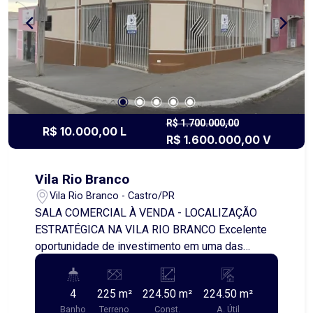
R$ 1.700.000,00
R$ 10.000,00 L
R$ 1.600.000,00 V
Vila Rio Branco
Vila Rio Branco - Castro/PR
SALA COMERCIAL À VENDA - LOCALIZAÇÃO
ESTRATÉGICA NA VILA RIO BRANCO Excelente
oportunidade de investimento em uma das
principais regiões comerciais da Vila Rio Branco!
Rua Javert Madureira - Vila Rio Branco -
4
225 m²
224.50 m²
224.50 m²
Castro/PR Sala comercial de esquina com
Banho
Terreno
Const.
A. Útil