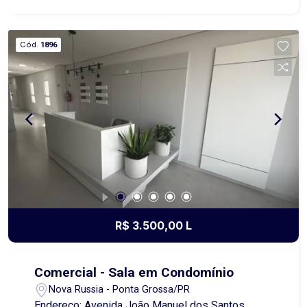
próximo a comércios, serviços, transporte e
lazer, este é o lugar ideal para quem quer morar
bem sem abrir mão da praticidade. Agende uma
Cód.
1896
visita e conheça seu novo lar!
R$ 3.500,00 L
Comercial - Sala em Condomínio
Nova Russia - Ponta Grossa/PR
Endereço: Avenida João Manuel dos Santos