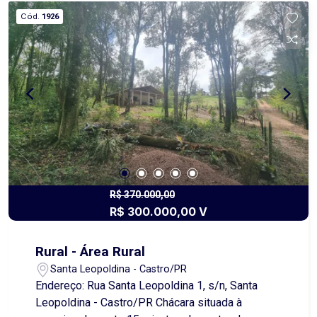
acolhedora ao longo do dia. Além disso, o
Cód.
1926
apartamento conta com uma vista maravilhosa,
que proporciona momentos únicos de
contemplação e bem-estar. Uma oportunidade
perfeita para quem busca qualidade de vida,
requinte e exclusividade em um dos melhores
empreendimentos da região.
R$ 370.000,00
R$ 300.000,00 V
Rural - Área Rural
Santa Leopoldina - Castro/PR
Endereço: Rua Santa Leopoldina 1, s/n, Santa
Leopoldina - Castro/PR Chácara situada à