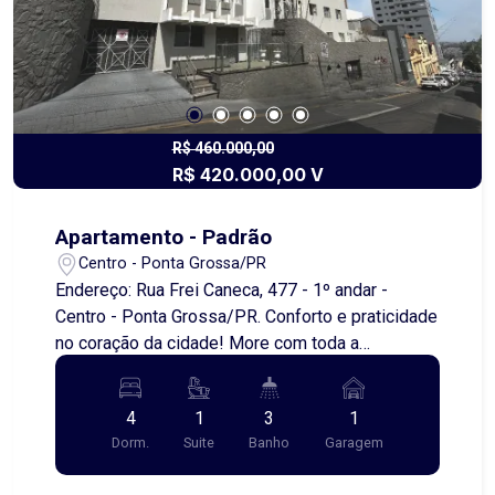
R$ 460.000,00
R$ 420.000,00 V
Apartamento - Padrão
Centro - Ponta Grossa/PR
Endereço: Rua Frei Caneca, 477 - 1º andar -
Centro - Ponta Grossa/PR. Conforto e praticidade
no coração da cidade! More com toda a
conveniência que só o centro pode oferecer. Este
apartamento espaçoso, com quartos amplos e
4
1
3
1
bem iluminados, é perfeito para quem busca
Dorm.
Suite
Banho
Garagem
conforto, funcionalidade e acesso rápido a tudo o
que precisa no dia a dia. Com ótima localização,