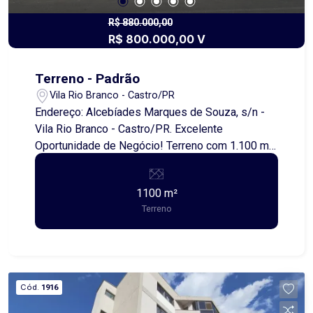
R$ 880.000,00
R$ 800.000,00 V
Terreno - Padrão
Vila Rio Branco - Castro/PR
Endereço: Alcebíades Marques de Souza, s/n -
Vila Rio Branco - Castro/PR. Excelente
Oportunidade de Negócio! Terreno com 1.100 m²
disponível em uma das regiões mais procuradas
da cidade. Localização estratégica, ideal para
1100 m²
quem busca investir em um espaço com grande
Terreno
potencial de valorização. Perfeito para
construção residencial, comercial ou projetos
inovadores, este terreno reúne amplitude,
visibilidade e fácil acesso, tornando-se uma
escolha inteligente para quem deseja investir
Cód.
1916
com segurança e retorno garantido. Não perca