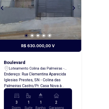
R$ 630.000,00 V
Boulevard
Loteamento Colina das Palmeiras -
Castro/PR
Endereço: Rua Clementina Aparecida
Iglesias Prestes, SN - Colina das
Palmeiras Castro/Pr. Casa Nova à
Venda e Locação! Jardim Boulevard
Apresentamos uma linda casa nova,
3
1
1
2
disponível para venda e locação, Um
Dorm.
Suite
Banho
Garagens