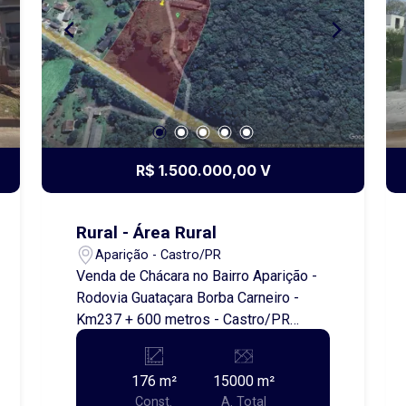
R$ 1.500.000,00 V
Rural - Área Rural
Aparição - Castro/PR
Venda de Chácara no Bairro Aparição -
Rodovia Guataçara Borba Carneiro -
Km237 + 600 metros - Castro/PR
Aproveite a oportunidade de adquirir
uma encantadora chácara localizada no
176 m²
15000 m²
bairro Aparição, em Castro/PR. Com
Const.
A. Total