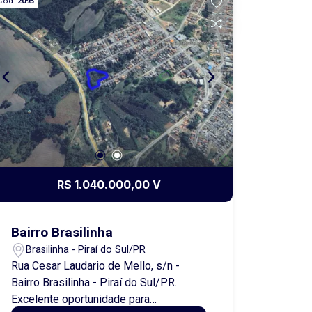
Cód.
2095
excelente oportunidade para
compensação de reserva legal,
constituição de servidão ambiental e
emissão de CRA (Cotas de Reserva
Ambiental). Sem registro de infrações
ambientais, TAC ou PRAD, trata-se de
uma área ambientalmente regular, com
grande potencial estratégico para
proprietários rurais e investidores que
buscam regularização ambiental ou
ativos sustentáveis. A área apresenta
R$ 1.040.000,00 V
rica cobertura vegetal e características
naturais preservadas, podendo também
ser utilizada de forma consciente e
Bairro Brasilinha
contemplativa, voltada ao contato com a
Brasilinha - Piraí do Sul/PR
natureza, sempre em conformidade
Rua Cesar Laudario de Mello, s/n -
com a legislação ambiental vigente.
Bairro Brasilinha - Piraí do Sul/PR.
Área total aproximada: 67,00 Alqueires
Excelente oportunidade para
Matrícula nº 6.156 Cadastrada no CAR