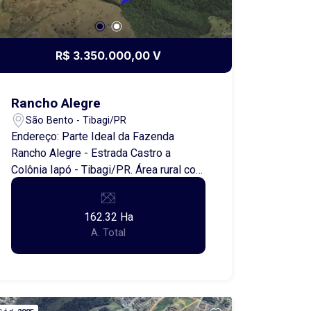
R$ 3.350.000,00 V
Rancho Alegre
São Bento - Tibagi/PR
Endereço: Parte Ideal da Fazenda
Rancho Alegre - Estrada Castro a
Colônia Iapó - Tibagi/PR. Área rural com
aproximadamente 164 hectares,
localizada na região de Rancho Alegre,
162.32 Ha
no município de Tibagi/PR, com acesso
A. Total
pela estrada Castro ? Colônia Iapó. O
imóvel encontra-se regularmente
cadastrado no CAR (Cadastro Ambiental
Rural) e possui excedente de
vegetação nativa, configurando uma