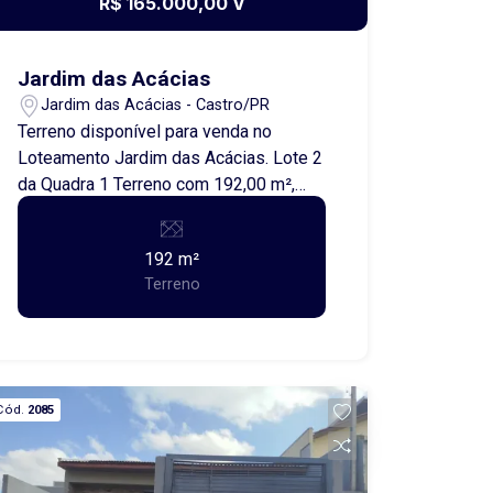
R$ 165.000,00 V
de valorização e viabilidade para
projetos residenciais. Entre em contato
para mais informações e agende uma
Jardim das Acácias
visita.
Jardim das Acácias - Castro/PR
Terreno disponível para venda no
Loteamento Jardim das Acácias. Lote 2
da Quadra 1 Terreno com 192,00 m²,
medindo 12 metros de frente por 16
metros de profundidade, ideal para
192 m²
construção residencial. Excelente
Terreno
oportunidade para quem deseja
construir ou investir em uma região em
crescimento. Entre em contato para
mais informações.
Cód.
2085