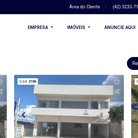
Área do Cliente
|
(42) 3233-7
EMPRESA
IMÓVEIS
ANUNCIE AQUI
Re
Cód.
2106