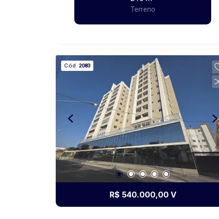
frente, ideal para construção
Terreno
residencial. Localizado em região em
crescimento, com fácil acesso e ótima
opção para quem deseja investir ou
construir sua casa. Entre em contato
para mais informações.
Cód.
2083
R$ 540.000,00 V