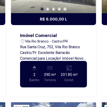
R$ 6.000,00 L
Imóvel Comercial
Vila Rio Branco - Castro/PR
Rua Santa Cruz, 752, Vila Rio Branco
Castro/Pr. Excelente Barracão
Comercial para Locação! Imóvel Novo!
Se você busca um espaço amplo,
moderno e bem localizado para o seu
2
390 m²
201.85 m²
negócio, essa é a oportunidade ideal!
Banho
Terreno
Const.
Localizado na Vila Rio Branco, em uma
região estratégica, próximo ao
Condomínio Vivace, com fácil acesso. O
imóvel conta com aproximadamente
200m² de área construída, perfeito para