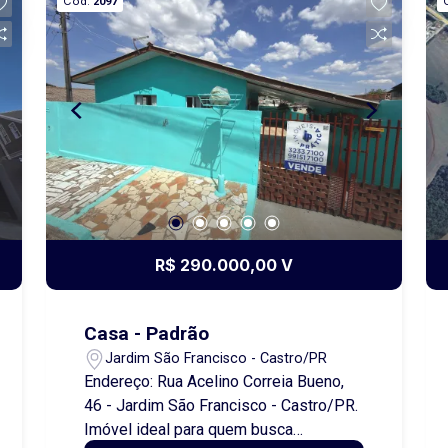
Cód.
2097
diversos segmentos comerciais como
depósitos, oficinas, distribuidoras,
igrejas, academias e muito mais.
Estrutura nova ? primeira locação 2
banheiros, sendo 1 com acessibilidade
Espaço para futura instalação de copa
ou cozinha Amplo espaço interno,
versátil e adaptável ao seu negócio. Um
imóvel pensado para atender
diferentes necessidades, com
excelente potencial para crescimento
R$ 290.000,00 V
da sua empresa. Entre em contato para
mais informações e agende uma visita!
Obs.: Além do aluguel e encargos
Casa - Padrão
anunciados, é acrescido o Seguro
Jardim São Francisco - Castro/PR
contra Incêndio e Vendaval (valor sob
Endereço: Rua Acelino Correia Bueno,
consulta) e o Fundo de Conservação do
46 - Jardim São Francisco - Castro/PR.
Imóvel (FCI) equivalente a 5% do valor
Imóvel ideal para quem busca
do aluguel. Os valores de IPTU