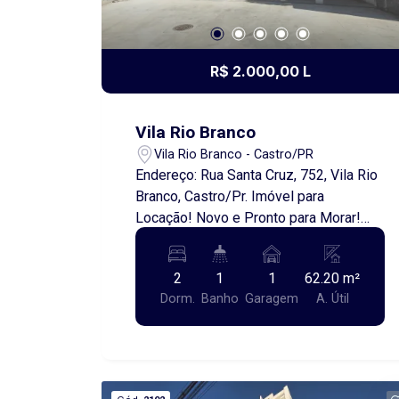
R$ 2.000,00 L
Vila Rio Branco
Vila Rio Branco - Castro/PR
Endereço: Rua Santa Cruz, 752, Vila Rio
Branco, Castro/Pr. Imóvel para
Locação! Novo e Pronto para Morar!
Apresentamos um condomínio
exclusivo com três apartamentos
2
1
1
62.20 m²
recentemente construídos, com
Dorm.
Banho
Garagem
A. Útil
excelente localização e fácil acesso a
toda a região. Cada unidade conta com:
2 quartos confortáveis Sala, copa e
cozinha integradas, oferecendo um
ambiente amplo e funcional 1 banheiro