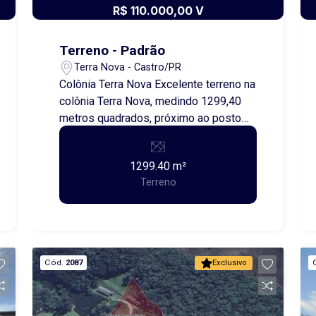
R$ 110.000,00 V
Terreno - Padrão
Terra Nova - Castro/PR
Colônia Terra Nova Excelente terreno na
colônia Terra Nova, medindo 1299,40
metros quadrados, próximo ao posto
de saúde da região.
1299.40 m²
Terreno
Cód.
2087
Exclusivo