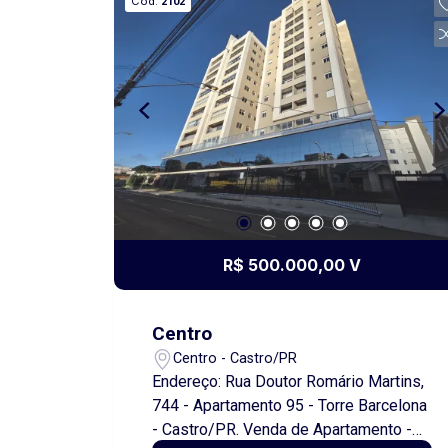
Cód.
2102
moderno Lavanderia com sacada 1
vaga de garagem por apartamento O
condomínio ainda dispõe de uma área
comum com churrasqueira, perfeita para
momentos de lazer e confraternização
entre moradores e familia. Imóvel novo,
moderno, ideal para quem busca
conforto, praticidade e um excelente
padrão de construção. Venha fazer uma
visita! Obs.: Além do aluguel e
encargos anunciados, é acrescido o
R$ 500.000,00 V
Seguro contra Incêndio e Vendaval
(valor sob consulta) e o Fundo de
Conservação do Imóvel (FCI)
Centro
equivalente a 5% do valor do aluguel.
Centro - Castro/PR
Os valores de IPTU apresentados são
Endereço: Rua Doutor Romário Martins,
estimativos e estão sujeitos a
744 - Apartamento 95 - Torre Barcelona
alterações.
- Castro/PR. Venda de Apartamento -