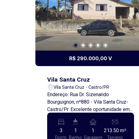
equivalente a 5% do valor do aluguel.
R$ 290.000,00 V
Vila Santa Cruz
Vila Santa Cruz - Castro/PR
Endereço: Rua Dr. Sizenando
Bourguignon, nº880 - Vila Santa Cruz-
Castro/Pr. Excelente oportunidade em
um dos bairros mais procurados e
valorizados da cidade! Localizada na
3
1
1
213.50 m²
Vila Santa Cruz, região familiar e
Dorm.
Banho
Garagem
Terreno