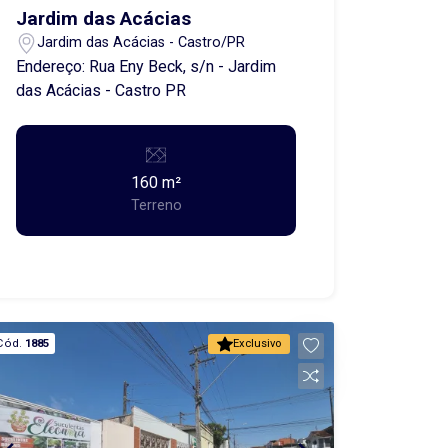
Conservação do Imóvel (FCI)
Jardim das Acácias
equivalente a 5% do valor do aluguel.
Jardim das Acácias - Castro/PR
Endereço: Rua Eny Beck, s/n - Jardim
das Acácias - Castro PR
160 m²
Terreno
Cód.
1885
Exclusivo