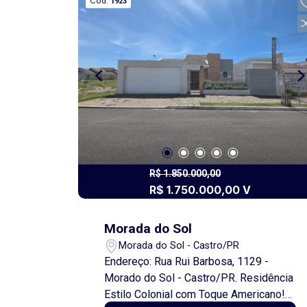
Cód.
1923
privilegiada, face norte, garante
excelente iluminação natural e uma
atmosfera acolhedora ao longo do dia.
Além disso, o apartamento conta com
uma vista maravilhosa, que proporciona
momentos únicos de contemplação e
bem-estar. Uma oportunidade perfeita
para quem busca qualidade de vida,
requinte e exclusividade em um dos
melhores empreendimentos da região.
R$ 1.850.000,00
R$ 1.750.000,00 V
Morada do Sol
Morada do Sol - Castro/PR
Endereço: Rua Rui Barbosa, 1129 -
Morado do Sol - Castro/PR. Residência
Estilo Colonial com Toque Americano!