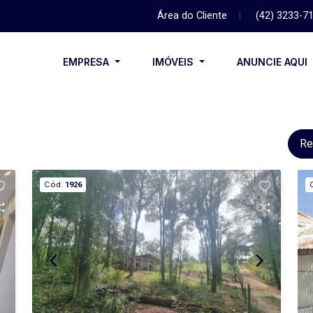
Área do Cliente
|
(42) 3233-7
EMPRESA
IMÓVEIS
ANUNCIE AQUI
Re
Cód.
1926