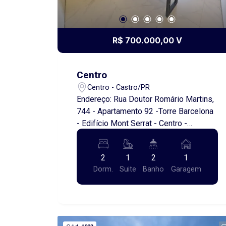
R$ 700.000,00 V
Centro
Centro - Castro/PR
Endereço: Rua Doutor Romário Martins,
744 - Apartamento 92 -Torre Barcelona
- Edifício Mont Serrat - Centro -
Castro/PR. Apartamento à venda no
Edifício Mont Serrat, um endereço de
2
1
2
1
prestígio que reúne conforto,
Dorm.
Suite
Banho
Garagem
sofisticação e uma vista de tirar o
fôlego. O imóvel está semimobiliado,
com móveis planejados de alto padrão
que oferecem praticidade e elegância
em cada ambiente. Sua posição