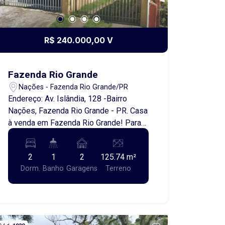
R$ 240.000,00 V
Fazenda Rio Grande
Nações - Fazenda Rio Grande/PR
Endereço: Av. Islândia, 128 -Bairro
Nações, Fazenda Rio Grande - PR. Casa
à venda em Fazenda Rio Grande! Para
você que procura uma casa próxima de
Curitiba, temos uma excelente opção!
2
1
2
125.74 m²
Localizada a apenas 8 km da capital. O
Dorm.
Banho
Garagens
Terreno
imóvel conta com: 2 quartos, sala,
cozinha, banheiro, garagem. ***Imóvel
aceita permuta e financiamento***
Ótima localização, em região tranquila e
de fácil acesso. Uma oportunidade