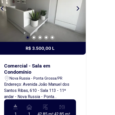
R$ 3.500,00 L
Comercial - Sala em
Condomínio
Nova Russia - Ponta Grossa/PR
Endereço: Avenida João Manuel dos
Santos Ribas, 610 - Sala 113 - 11º
andar - Nova Russia - Ponta
Grossa/PR. Seu negócio merece um
lugar de destaque! Apresente sua
1
1
42.85 m²
42.85 m²