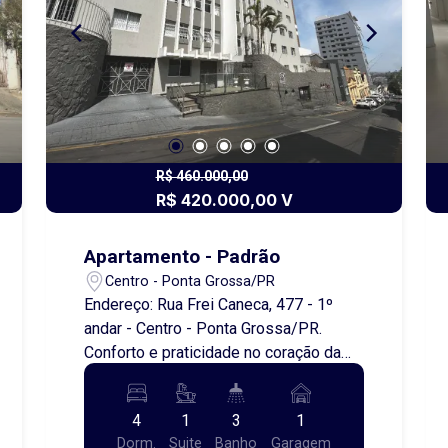
segurança e retorno garantido. Não
perca essa chance de adquirir um
imóvel único em uma área de alta
demanda. Entre em contato e saiba
mais!
R$ 460.000,00
R$ 420.000,00 V
Apartamento - Padrão
Centro - Ponta Grossa/PR
Endereço: Rua Frei Caneca, 477 - 1º
andar - Centro - Ponta Grossa/PR.
Conforto e praticidade no coração da
cidade! More com toda a conveniência
que só o centro pode oferecer. Este
4
1
3
1
apartamento espaçoso, com quartos
Dorm.
Suite
Banho
Garagem