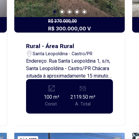
R$ 370.000,00
R$ 300.000,00 V
Rural - Área Rural
Santa Leopoldina - Castro/PR
Endereço: Rua Santa Leopoldina 1, s/n,
Santa Leopoldina - Castro/PR Chácara
situada à aproximadamente 15 minutos
do centro da cidade. A propriedade
oferece um ambiente tranquilo, com
100 m²
2119.50 m²
ampla área verde e diversas árvores. A
Const.
A. Total
área já conta com: Casa em fase de
construção, possibilitando a
personalização conforme a
necessidade do comprador; Tanque
para criação de peixes em construção,