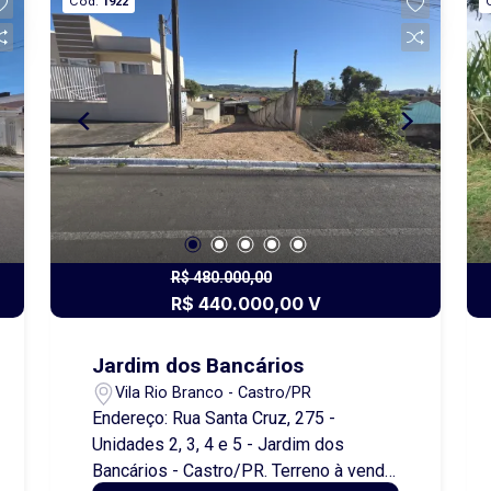
Cód.
1922
ideal para lazer ou pequenos projetos
de piscicultura; Terreno arborizado, com
boa topografia e acesso facilitado.
Imóvel com ótimo potencial para
residência fixa, lazer ou investimento.
Documentação em dia.
R$ 480.000,00
R$ 440.000,00 V
Jardim dos Bancários
Vila Rio Branco - Castro/PR
Endereço: Rua Santa Cruz, 275 -
Unidades 2, 3, 4 e 5 - Jardim dos
Bancários - Castro/PR. Terreno à venda