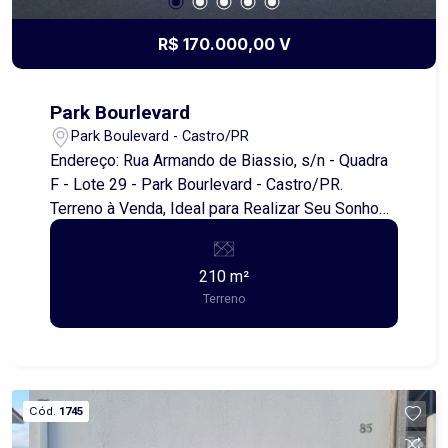
R$ 170.000,00 V
Park Bourlevard
Park Boulevard - Castro/PR
Endereço: Rua Armando de Biassio, s/n - Quadra
F - Lote 29 - Park Bourlevard - Castro/PR.
Terreno à Venda, Ideal para Realizar Seu Sonho
da Casa Própria Se você busca um espaço para
construir seu lar, este é o momento perfeito!
210 m²
Disponível para venda, este terreno possui
Terreno
210,00 metros quadrados de área total com
10,00 metros de frente, oferecendo ampla
possibilidade para planejar e realizar seu sonho
da casa própria. Localizado em uma região
acessível e de fácil circulação, o imóvel é uma
Cód.
1745
excelente oportunidade para quem deseja