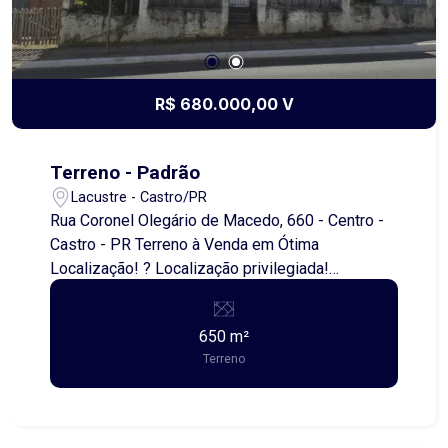
R$ 680.000,00 V
Terreno - Padrão
Lacustre - Castro/PR
Rua Coronel Olegário de Macedo, 660 - Centro -
Castro - PR Terreno à Venda em Ótima
Localização! ? Localização privilegiada!
Excelente oportunidade para quem busca investir
ou construir. Terreno plano com 650 m², ideal para
650 m²
residência, comércio ou empreendimento. ?
Terreno
Destaques do imóvel: ? Área total: 650 m² ?
Terreno amplo e bem localizado ? Fácil acesso a
vias principais ? Próximo a comércios, escolas e
transporte público ? Ótimo custo-benefício!