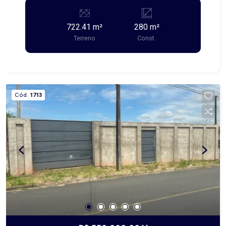
722.41 m²
280 m²
Terreno
Const.
Cód.
1713