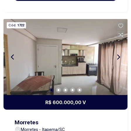
para reunir a família e amigos com conforto. O
destaque fica por conta do terreno espaçoso de
1.224,00 metros quadrados, perfeito para quem
busca mais espaço ao ar livre, com potencial para
Cód.
1722
área de lazer, jardim ou futuras ampliações. Uma
excelente opção para morar bem e com
praticidade! Obs.: Os proprietários aceitam
vender o imóvel fracionado, visto que possui
duas frentes.
R$ 600.000,00 V
Morretes
Morretes - Itapema/SC