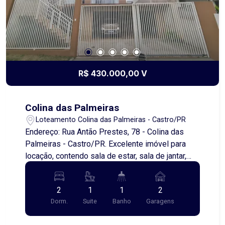
R$ 430.000,00 V
Colina das Palmeiras
Loteamento Colina das Palmeiras - Castro/PR
Endereço: Rua Antão Prestes, 78 - Colina das
Palmeiras - Castro/PR. Excelente imóvel para
locação, contendo sala de estar, sala de jantar,
cozinha, 2 quartos sendo uma suíte, banheiro
social, área de serviço, garagem para dois carros,
2
1
1
2
amplo jardim para você aproveitar cada momento
Dorm.
Suite
Banho
Garagens
em família e amigos . Com toda a segurança que
você e sua família buscam! O imóvel será