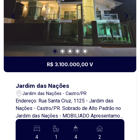
modernos e de muito bom gosto. Cada detalhe
foi pensado para oferecer o máximo de conforto
e bem-estar. Um sobrado que combina
sofisticação e funcionalidade em todos os
ambientes. Um Verdadeiro Sonho para Morar!
Agende sua visita com um de nossos corretores!
R$ 3.100.000,00 V
Jardim das Nações
Jardim das Nações - Castro/PR
Endereço: Rua Santa Cruz, 1125 - Jardim das
Nações - Castro/PR. Sobrado de Alto Padrão no
Jardim das Nações - MOBILIADO Apresentamos
este deslumbrante sobrado localizado no
prestigiado bairro Jardim das Nações, projetado
4
1
4
2
para oferecer o máximo de conforto e