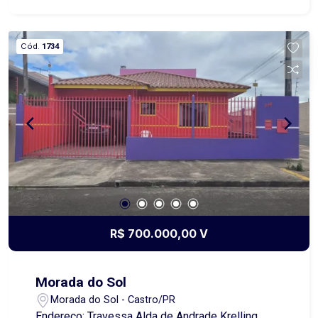
entregue com alguns planejados : (suíte e WC
social), guarda roupa do quarto, painel e `rack` da
sala, o balcão da pia e cortinas. Obs.: Além do
Cód.
1734
aluguel e encargos anunciados, é acrescido o
Seguro contra Incêndio e Vendaval (valor sob
consulta) e o Fundo de Conservação do Imóvel
(FCI) equivalente a 5% do valor do aluguel.
R$ 700.000,00 V
Morada do Sol
Morada do Sol - Castro/PR
Endereço: Travessa Alda de Andrade Krelling,