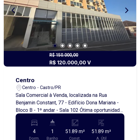
seus moradores. Além disso, a valorização
constante da região garante um excelente retorno
sobre o investimento. Não perca essa chance de
adquirir um terreno em um dos melhores locais
da cidade. Entre em contato conosco para mais
informações e agende uma visita!
R$ 150.000,00
R$ 120.000,00 V
Centro
Centro - Castro/PR
Sala Comercial à Venda, localizada na Rua
Benjamin Constant, 77 - Edifício Dona Mariana -
Bloco B - 1º andar - Sala 102 Ótima oportunidade!
Ideal para escritório ou consultório para
profissionais que buscam um ambiente funcional
4
1
51.89 m²
51.89 m²
e bem localizado. - Subdividida em 4 salas -
Dorm.
Banho
Const.
A. Útil