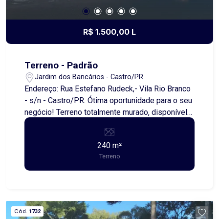
R$ 1.500,00 L
Terreno - Padrão
Jardim dos Bancários - Castro/PR
Endereço: Rua Estefano Rudeck,- Vila Rio Branco
- s/n - Castro/PR. Ótima oportunidade para o seu
negócio! Terreno totalmente murado, disponível
para locação em uma das regiões mais
valorizadas e movimentadas da cidade. Ideal
240 m²
para uso comercial, empresarial ou logístico,
Terreno
como estacionamento, pátio, depósito, food
trucks, lava-rápido, entre outras possibilidades. A
área é plana e de fácil acesso, com excelente
visibilidade e grande fluxo de veículos e
pedestres. Situado próximo a comércios,
Cód.
1732
mercados, escolas e com fácil ligação às