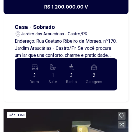
R$ 1.200.000,00 V
Casa - Sobrado
Jardim das Araucárias - Castro/PR
Endereço: Rua Caetano Ribeiro de Moraes, nº170,
Jardim Araucárias - Castro/Pr. Se você procura
um lar que una conforto, charme e praticidade,
essa é a sua oportunidade! Este lindo e
aconchegante sobrado está localizado no bairro
3
1
3
2
Jardim das Araucárias, uma região tranquila,
Dorm.
Suite
Banho
Garagens
perfeita para quem deseja viver com qualidade
de vida. ? Destaques do imóvel: 3 dormitórios,
sendo 1 suíte com closet, ambientes amplos e
bem iluminados, móveis planejados de alto
padrão, piscina perfeita para os dias de lazer,
Cód.
1753
academia privativa, área gourmet ideal para
receber amigos e familiares, acabamentos