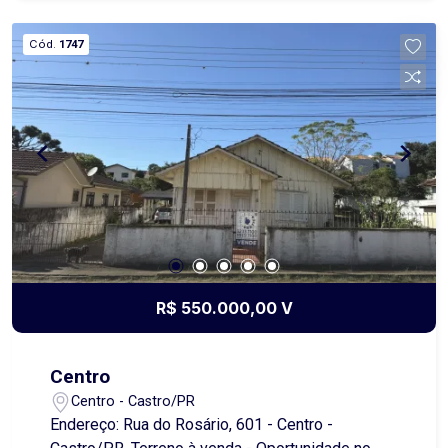
espaçosa, churrasqueira completa com banheiro,
garagem para dois carros. Está procurando um
Cód.
1747
lugar para morar com qualidade de vida, sossego
e ao mesmo tempo bem conectado com á
cidade? Venha fazer uma visita nesse imóvel.
R$ 550.000,00 V
Centro
Centro - Castro/PR
Endereço: Rua do Rosário, 601 - Centro -