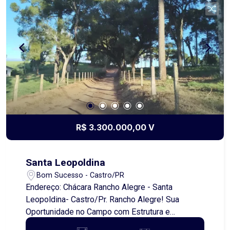
principais vias da região. Conta com
infraestrutura urbana incluindo rede de água,
energia elétrica, iluminação pública e calçamento.
Localização estratégica e versatilidade em um
só lugar! Entre em contato para mais informações
e agende uma visita. Além do aluguel e encargos
anunciados, é acrescido ainda o Seguro contra
Incêndio e Vendaval (valor sob consulta) e o
Fundo de Conservação do Imóvel (FCI)
equivalente a 5% do valor do aluguel.
R$ 3.300.000,00 V
Santa Leopoldina
Bom Sucesso - Castro/PR
Endereço: Chácara Rancho Alegre - Santa
Leopoldina- Castro/Pr. Rancho Alegre! Sua
Oportunidade no Campo com Estrutura e
Tranquilidade! Localizado a apenas 4 km do