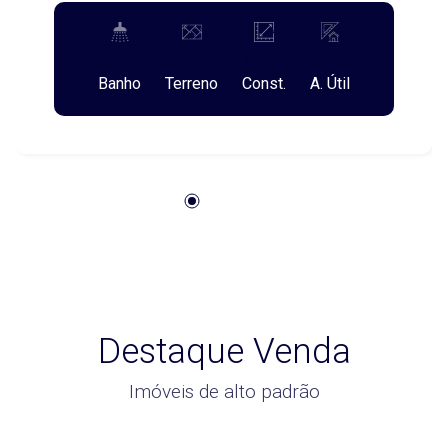
Construída: 60,00 metros quadrados -
Localização: Bairro Centro, Castro/PR -
1
615m²
60m²
60m²
Características: Espaço ideal para escritórios,
Banho
Terreno
Const.
A. Útil
consultórios ou outros tipos de negócios. Caso
tenha interesse ou precise de mais
informações, entre em contato! Obs.: Além do
aluguel e encargos anunciados, é acrescido o
Seguro contra Incêndio e Vendaval (valor sob
consulta) e o Fundo de Conservação do Imóvel
(FCI) equivalente a 5% do valor do aluguel.
Destaque Venda
Imóveis de alto padrão