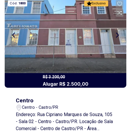
Cód.
1800
Exclusivo
para mais informações sobre esta oportunidade
imperdível. Além do aluguel e encargos
anunciados, é acrescido ainda o Seguro contra
Incêndio e Vendaval (valor sob consulta) e o
Fundo de Conservação do Imóvel (FCI)
equivalente a 5% do valor do aluguel.
R$ 3.200,00
Alugar R$ 2.500,00
Centro
Centro - Castro/PR
Endereço: Rua Cipriano Marques de Souza, 105
- Sala 02 - Centro - Castro/PR. Locação de Sala
Comercial - Centro de Castro/PR - Área