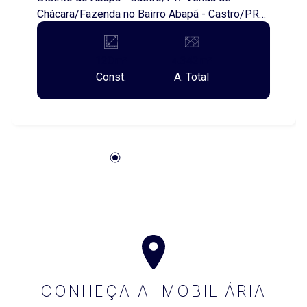
Chácara/Fazenda no Bairro Abapã - Castro/PR
Área de Terreno: 4.341,64 metros quadrados
Área Construída Casa Sede: 120,00 metros
120m²
4.342m²
quadrados Esta propriedade esta localizada as
Const.
A. Total
margens da Rodovia PR 090, tendo o caminho
de chegada e partida todo asfaltado. Distância
da área urbana é de 30 quilômetros. Aproveite
essa oportunidade de adquirir uma bela chácara
em um local tranquilo e cheio de natureza! Ideal
para quem busca um refúgio ou deseja investir
em uma propriedade rural. Para mais
informações, entre em contato!
CONHEÇA A IMOBILIÁRIA