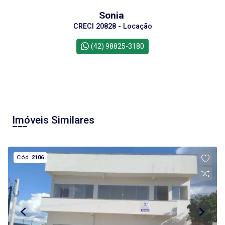
Sonia
CRECI 20828 - Locação
(42) 98825-3180
Imóveis Similares
Cód.
2106