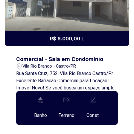
R$ 6.000,00 L
Comercial - Sala em Condomínio
Vila Rio Branco - Castro/PR
Rua Santa Cruz, 752, Vila Rio Branco Castro/Pr.
Excelente Barracão Comercial para Locação!
Imóvel Novo! Se você busca um espaço amplo,
moderno e bem localizado para o seu negócio,
essa é a oportunidade ideal! Localizado na Vila
2
390m²
202m²
Rio Branco, em uma região estratégica, próximo
Banho
Terreno
Const.
ao Condomínio Vivace, com fácil acesso. O
imóvel conta com aproximadamente 200m² de
área construída, perfeito para diversos