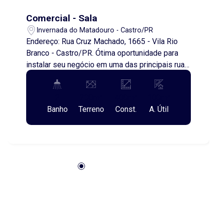
Comercial - Sala
Invernada do Matadouro - Castro/PR
Endereço: Rua Cruz Machado, 1665 - Vila Rio
Branco - Castro/PR. Ótima oportunidade para
instalar seu negócio em uma das principais ruas
da cidade! Sala comercial localizada no
pavimento superior, em ponto estratégico com
2
200m²
400m²
100m²
grande circulação de pessoas e fácil acesso.
Banho
Terreno
Const.
A. Útil
Ideal para escritórios, consultórios, estúdios,
agências, profissionais liberais e diversos
segmentos de prestação de serviços. Perfeita
para quem busca um espaço profissional em
endereço de destaque, proporcionando
praticidade para clientes e colaboradores. Além
do aluguel e encargos anunciados, é acrescido o
Seguro contra Incêndio e Vendaval (valor sob
consulta) e o Fundo de Conservação do Imóvel
(FCI) equivalente a 5% do valor do aluguel. Entre