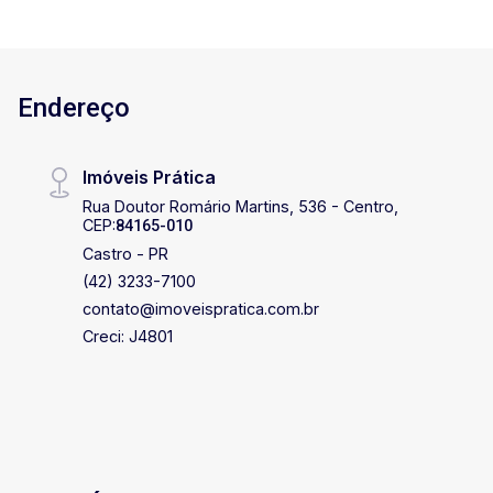
em contato para mais informações e agende
uma visita!
Endereço
Imóveis Prática
Rua Doutor Romário Martins, 536 - Centro,
CEP:
84165-010
Castro - PR
(42) 3233-7100
contato@imoveispratica.com.br
Creci: J4801