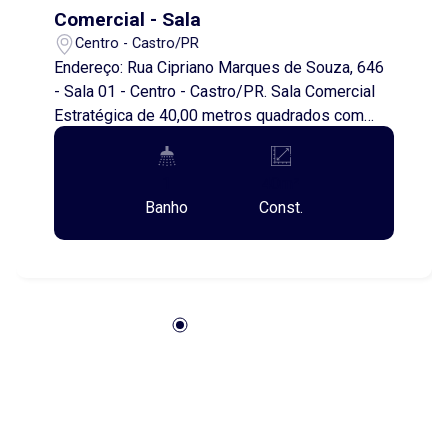
Comercial - Sala
Centro - Castro/PR
Endereço: Rua Cipriano Marques de Souza, 646
- Sala 01 - Centro - Castro/PR. Sala Comercial
Estratégica de 40,00 metros quadrados com
Excelente Localização! Excelente oportunidade
para o seu negócio! Sala comercial com 40,00
1
40m²
metros quadrados, localizada em região de
Banho
Const.
grande visibilidade e fácil acesso, ideal para
quem busca praticidade e valorização. O espaço
conta com banheiro privativo e copa, oferecendo
conforto e funcionalidade para o dia a dia
profissional. Planta versátil, adaptável a
diferentes tipos de atividades comerciais e
profissionais. Diferencial exclusivo:
possibilidade de ampliação, com integração à
sala ao lado, de mesma configuração,
permitindo dobrar a área útil e criar um ambiente