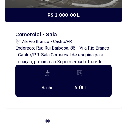
R$ 2.000,00 L
Comercial - Sala
Vila Rio Branco - Castro/PR
Endereço: Rua Rui Barbosa, 86 - Vila Rio Branco
- Castro/PR. Sala Comercial de esquina para
Locação, próximo ao Supermercado Tozetto. -
Área aproximada de 78,00 metros quadrados - 1
escritório - 1 banheiro Espaço ideal para
1
78m²
comércio ou escritório em localização de
Banho
A. Útil
grande visibilidade e fácil acesso. Entre em
contato para agendar uma visita! Além do
aluguel e encargos anunciados, é acrescido
ainda o Seguro contra Incêndio e Vendaval (valor
sob consulta) e o Fundo de Conservação do
Imóvel (FCI) equivalente a 5% do valor do