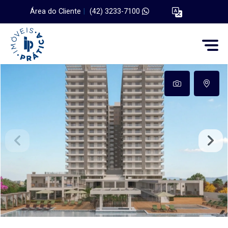
Área do Cliente
|
(42) 3233-7100