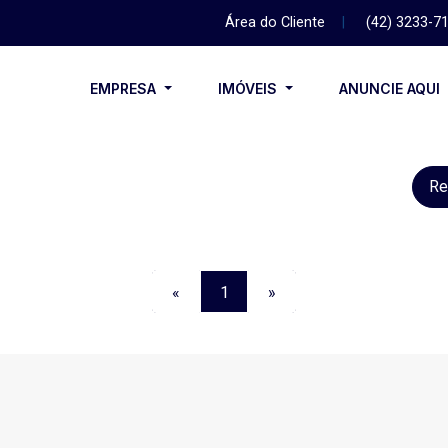
Área do Cliente
|
(42) 3233-7
EMPRESA
IMÓVEIS
ANUNCIE AQUI
Re
«
1
»