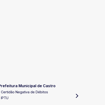
Prefeitura Municipal de Castro
Receita E
Certidão Negativa de Débitos
Certidão 
IPTU
Certidão 