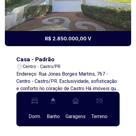
R$ 2.850.000,00 V
Casa - Padrão
Centro - Castro/PR
Endereço: Rua Jonas Borges Martins, 767 -
Centro - Castro/PR. Exclusividade, sofisticação
e conforto no coração de Castro Há imóveis que
impressionam pelas dimensões. Outros
encantam pelos detalhes. E existem aqueles
3
4
2
851m²
que conseguem reunir tudo isso em um só lugar.
Dorm.
Banho
Garagens
Terreno
Esta magnífica residência de alto padrão,
localizada em uma das regiões mais
valorizadas do Centro de Castro, foi projetada