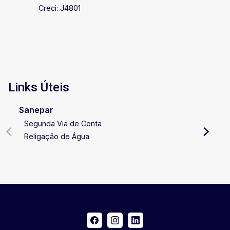
Creci: J4801
toda a praticidade de viver no centro sem abrir
mão da tranquilidade. Se você procura um
imóvel que represente o seu estilo de vida e
ofereça conforto, requinte e excelente
valorização patrimonial, esta é uma
oportunidade única. Agende uma visita e
descubra pessoalmente tudo o que este imóvel
Links Úteis
extraordinário tem a oferecer.
Sanepar
Segunda Via de Conta
Religação de Água