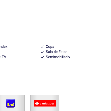
index
Copa
o
Sala de Estar
e TV
Semimobiliado