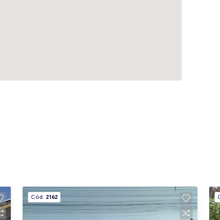
Cód.
2162