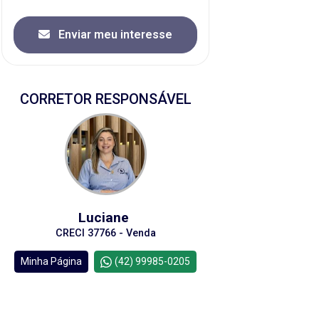
Enviar meu interesse
CORRETOR RESPONSÁVEL
Luciane
CRECI 37766 - Venda
Minha Página
(42) 99985-0205