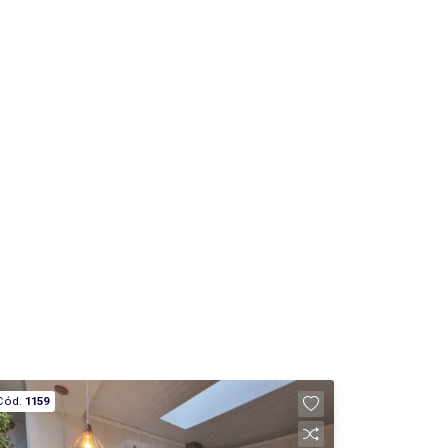
Cód.
1159