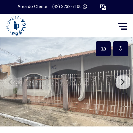
Área do Cliente
|
(42) 3233-7100