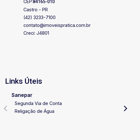
CEP:
84165-010
Castro - PR
(42) 3233-7100
contato@imoveispratica.com.br
Creci: J4801
Links Úteis
Sanepar
Segunda Via de Conta
Religação de Água