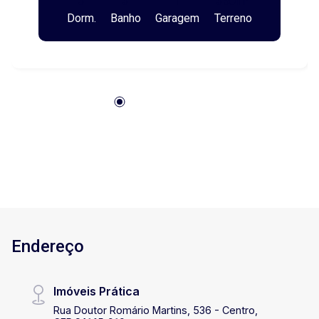
3
3
1
350m²
bairros mais valorizados da cidade. Um imóvel
Dorm.
Banho
Garagem
Terreno
ideal para famílias que valorizam qualidade de
vida, conforto, privacidade e segurança. Com
ambientes bem distribuídos e aconchegantes, a
residência oferece o espaço perfeito para o dia
a dia e para momentos especiais com quem
você ama. A área de lazer conta com uma ampla
churrasqueira, ideal para reunir amigos e
familiares nos fins de semana, proporcionando
momentos inesquecíveis de convivência e
descontração. Se você procura um lugar para
viver com tranquilidade, cercado por segurança
e em uma localização privilegiada, esta é a
oportunidade perfeita. Agende uma visita e
Endereço
venha conhecer seu novo lar!
Imóveis Prática
Rua Doutor Romário Martins, 536 - Centro,