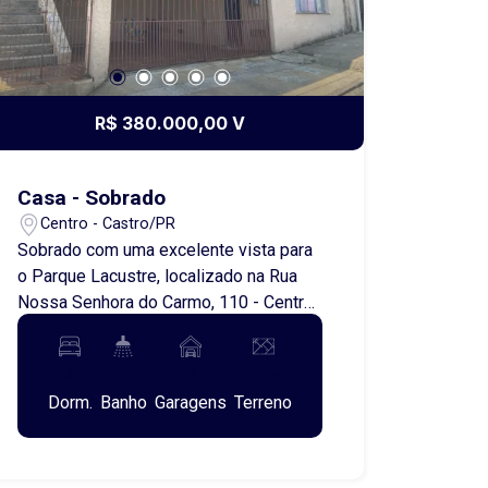
R$ 380.000,00 V
Casa - Sobrado
Centro - Castro/PR
Sobrado com uma excelente vista para
o Parque Lacustre, localizado na Rua
Nossa Senhora do Carmo, 110 - Centro,
contendo 3 quartos, 1 banheiro, sala,
cozinha, lavanderia e garagem.
4
1
2
197m²
Dorm.
Banho
Garagens
Terreno