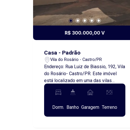
R$ 300.000,00 V
Casa - Padrão
Vila do Rosário - Castro/PR
Endereço: Rua Luiz de Biassio, 192, Vila
do Rosário- Castro/PR. Este imóvel
está localizado em uma das vilas
queridinhas da nossa querida Castro,
Para você que a tempos procura um
4
2
1
250m²
imóvel nesta região, não pode perder
Dorm.
Banho
Garagem
Terreno
de conhecer esta opção, com uma
ampla área construída, toda
regularizada as margens da matrícula,
te permite comprar com recursos de