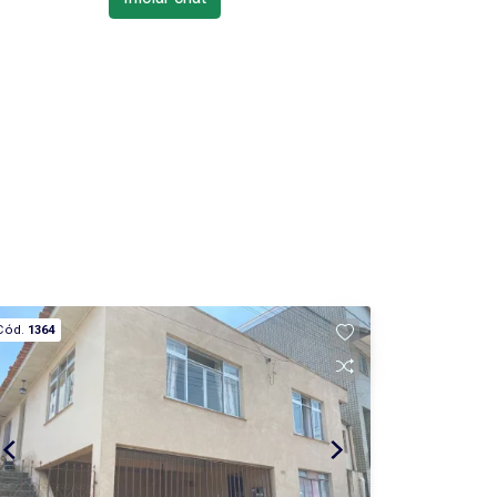
Cód.
1364