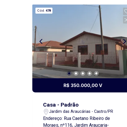
financiamento imobiliário. Agende uma
Cód.
478
visita conosco!! Obs.: Além do aluguel
e encargos anunciados, é acrescido o
Seguro contra Incêndio e Vendaval
(valor sob consulta) e o Fundo de
Conservação do Imóvel (FCI)
equivalente a 5% do valor do aluguel.
R$ 350.000,00 V
Casa - Padrão
Jardim das Araucárias - Castro/PR
Endereço: Rua Caetano Ribeiro de
Moraes, nº116, Jardim Araucaria-