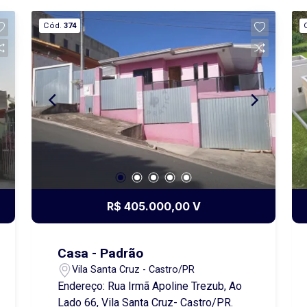
proporcionando um ambiente amplo e
Cód.
374
aconchegante; Garagem tipo pergolado.
Além disso, possui um amplo terreno
nos fundos, ideal para construir uma
área de lazer, instalar uma piscina, fazer
um espaço gourmet ou até mesmo
ampliar a casa conforme suas
necessidades. Entre em contato para
mais informações e agende uma visita!
R$ 405.000,00 V
Casa - Padrão
Vila Santa Cruz - Castro/PR
Endereço: Rua Irmã Apoline Trezub, Ao
Lado 66, Vila Santa Cruz- Castro/PR.