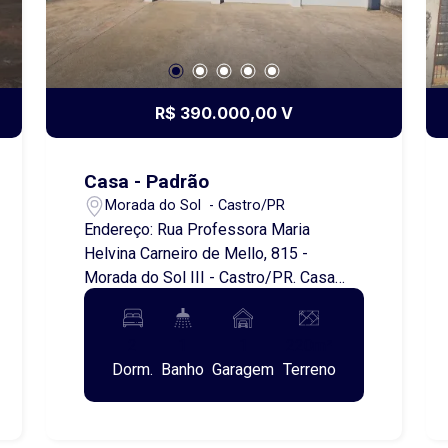
R$ 390.000,00 V
Casa - Padrão
Morada do Sol - Castro/PR
Endereço: Rua Professora Maria
Helvina Carneiro de Mello, 815 -
Morada do Sol III - Castro/PR. Casa
Nova à Venda - Enquadrada no
Programa Minha Casa Minha Vida!
2
1
1
220m²
Localizada em um bairro muito
Dorm.
Banho
Garagem
Terreno
tranquilo. Excelente oportunidade para
quem busca conforto e espaço! A casa
conta com: 2 quartos; 1 banheiro; Sala
de estar e jantar integradas à cozinha,