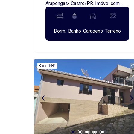
Arapongas- Castro/PR. Imóvel com
localização estratégica, próxima a
escolas, ponto de ônibus, posto de
3
1
2
220m²
combustíveis, supermercado, igreja,
Dorm.
Banho
Garagens
Terreno
hospital e com fácil acesso ao centro
da cidade! Com amplo espaço de
terreno e em rua asfaltada!
Cód.
1444