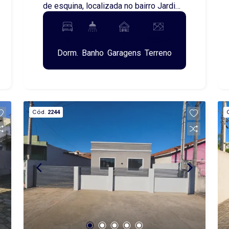
de esquina, localizada no bairro Jardim
dos Bancários, contendo em seu
interior: uma sala de visitas, copa,
3
2
2
200m²
cozinha, três quartos, garagem coberta.
Dorm.
Banho
Garagens
Terreno
Agende uma visita conosco e venha
conferir essa opção!
Cód.
2244