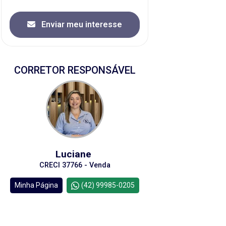
Enviar meu interesse
CORRETOR RESPONSÁVEL
Luciane
CRECI 37766 - Venda
Minha Página
(42) 99985-0205