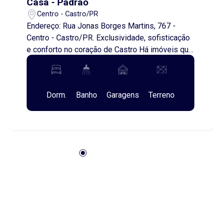
Casa - Padrão
Centro - Castro/PR
Endereço: Rua Jonas Borges Martins, 767 -
Centro - Castro/PR. Exclusividade, sofisticação
e conforto no coração de Castro Há imóveis que
impressionam pelas dimensões. Outros
encantam pelos detalhes. E existem aqueles
3
4
2
851m²
que conseguem reunir tudo isso em um só lugar.
Dorm.
Banho
Garagens
Terreno
Esta magnífica residência de alto padrão,
localizada em uma das regiões mais
valorizadas do Centro de Castro, foi projetada
para proporcionar conforto, elegância e
funcionalidade em cada ambiente. Com
aproximadamente 431 m² de área construída, o
imóvel oferece espaços amplos, bem
iluminados e integrados, valorizando a
convivência da família e a recepção de
convidados. Os acabamentos de excelente
qualidade, aliados ao projeto arquitetônico