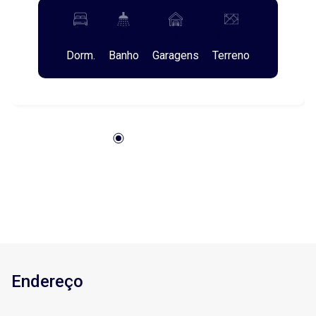
família, não pode deixar de conhecer esta
excelente opção de imóvel que só a Imóveis
3
4
2
119m²
Prática tem para lhe oferecer! São 3 excelente
Dorm.
Banho
Garagens
Terreno
suítes, sala de estar, sala de jantar, cozinha,
lavabo, churrasqueira, área de serviço e 2 vagas
de garagem, procure um de nossos corretores e
agende sua visita!
Endereço