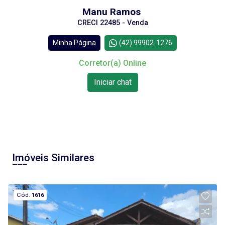
Manu Ramos
CRECI 22485 - Venda
Minha Página
(42) 99902-1276
Corretor(a) Online
Iniciar chat
Imóveis Similares
Cód.
1616