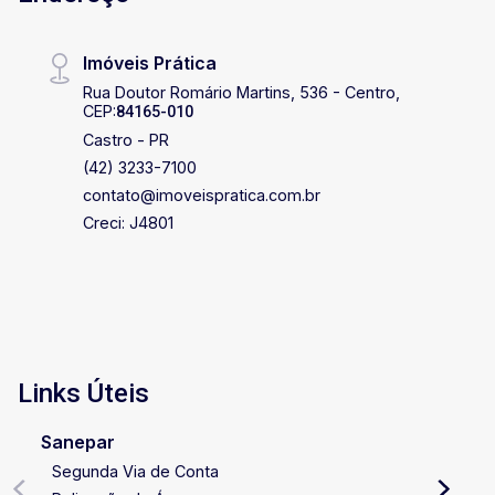
moderno e pronto para receber sua história.
Agende uma visita e encante-se!
Imóveis Prática
Rua Doutor Romário Martins, 536 - Centro,
CEP:
84165-010
Castro - PR
(42) 3233-7100
contato@imoveispratica.com.br
Creci: J4801
Links Úteis
Sanepar
Segunda Via de Conta