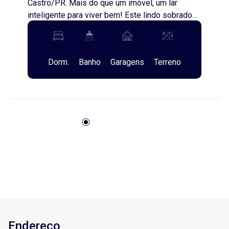
Castro/PR. Mais do que um imóvel, um lar
inteligente para viver bem! Este lindo sobrado
de três pavimentos foi pensado para oferecer
conforto, funcionalidade e bem-estar em cada
3
3
2
163m²
detalhe. No térreo, uma charmosa área gourmet
Dorm.
Banho
Garagens
Terreno
com churrasqueira, perfeita para momentos
especiais com a família e amigos, além de
garagem para dois veículos, sendo uma vaga
coberta. No segundo pavimento, os ambientes
sociais se integram de forma harmoniosa, com
sala aconchegante, lavabo, cozinha funcional,
varanda e lavanderia, trazendo praticidade ao dia
a dia. No terceiro pavimento, a área íntima
garante privacidade e conforto, com uma suíte
acolhedora, dois dormitórios e banheiro social.
O imóvel conta ainda com sistema de energia
solar, que abastece toda a residência e gera
excedente, unindo economia, sustentabilidade e
Endereço
consciência ambiental. Um imóvel completo,