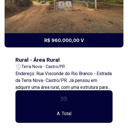
R$ 960.000,00 V
Rural - Área Rural
Terra Nova - Castro/PR
Endereço: Rua Visconde do Rio Branco - Estrada
da Terra Nova- Castro/PR. Já pensou em
adquirir uma área rural, com uma estrutura para
criação de suínos. Contendo: Barracão aberto de
10 x 15 m contendo cozinha e banheiro,
20.000m²
dispensa e oficina. Barracão 56 x 8 m Granja
A. Total
(com capacidade para 300 suínos) Barracão 35 x
8 m Granja (com capacidade para 200 suínos)