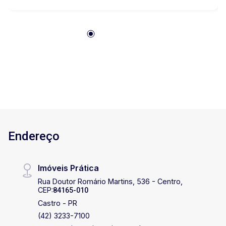
Contendo 1 poço artesiano e 2 semi-artesianos.
Agende uma visita com um de nossos
corretores!
Endereço
Imóveis Prática
Rua Doutor Romário Martins, 536 - Centro,
CEP:
84165-010
Castro - PR
(42) 3233-7100