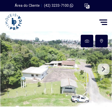
Área do Cliente
|
(42) 3233-7100