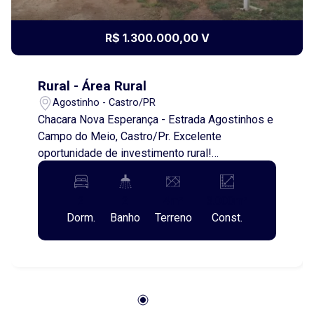
R$ 1.300.000,00 V
Rural - Área Rural
Agostinho - Castro/PR
Chacara Nova Esperança - Estrada Agostinhos e
Campo do Meio, Castro/Pr. Excelente
oportunidade de investimento rural!
Apresentamos uma excelente chácara à venda,
localizada na região do Campo do Meio, próxima
2
2
4m²
3.000m²
à Estrada dos Agostinhos, na Chácara Nova
Dorm.
Banho
Terreno
Const.
Esperança. O imóvel possui 3,6 alqueires e
conta com uma estrutura completa para quem
deseja investir ou dar continuidade à atividade
rural já em funcionamento. Benfeitorias do
imóvel: Granja com 1.800 m², atualmente em
operação, com capacidade para alojar 32 mil