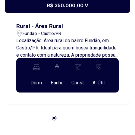
R$ 350.000,00 V
Rural - Área Rural
Fundão - Castro/PR
Localização: Área rural do bairro Fundão, em
Castro/PR. Ideal para quem busca tranquilidade
e contato com a natureza. A propriedade possui
uma casa com 80 metros quadrados de área
construída e conta com: - Varanda - 3
3
2
80m²
80m²
dormitórios - 2 sala - 2 banheiros, sendo um
Dorm.
Banho
Const.
A. Útil
deles externo O terreno conta com 800 metros
quadrados. Infraestrutura inclui água, padrão de
energia instalado para ligação e fossa séptica.