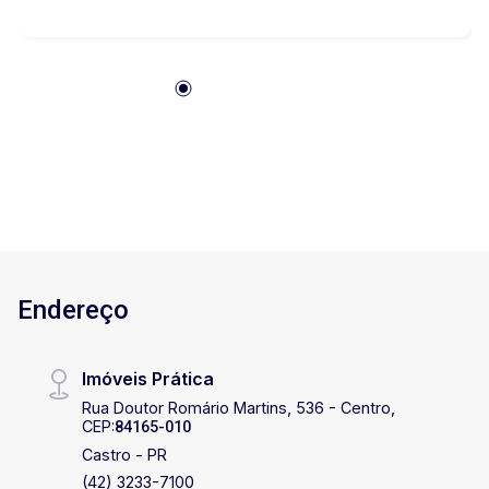
a casa dos sonhos, com ótimo aproveitamento
do espaço e possibilidade de projetos
modernos e funcionais. Localizado em um bairro
planejado, tranquilo e em constante valorização,
o terreno oferece o equilíbrio perfeito entre
qualidade de vida e praticidade para o dia a dia.
Imóvel apto para financiamento pelo programa
Minha Casa Minha Vida, uma excelente
oportunidade para quem busca sair do aluguel e
investir em um futuro com mais segurança e
conforto. Entre em contato e saiba mais sobre
Endereço
essa ótima oportunidade!
Imóveis Prática
Rua Doutor Romário Martins, 536 - Centro,
CEP:
84165-010
Castro - PR
(42) 3233-7100