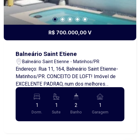
R$ 700.000,00 V
Balneário Saint Etiene
Balneário Saint Etienne - Matinhos/PR
Endereço: Rua 11, 164, Balneário Saint Etienne-
Matinhos/PR. CONCEITO DE LOFT! Imóvel de
EXCELENTE PADRAO, num dos melhores
balneários de Matinhos: Saint Etienne (próximo
ao restaurante Flórida e La Bodeguita). Suite com
1
1
2
1
closet e sacada; Sala de estar; Sala de jantar;
Dorm.
Suite
Banho
Garagem
Cozinha interna, Home office, Lavanderia, Espaço
gourmet, Area de lazer com piscina iluminada e
cascata. Imóvel totalmente MOBILIADO e com
eletrodomésticos e alguns eletrônicos, ar