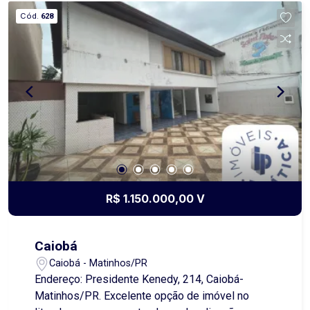
condicionado - 2 geladeiras, 2 microondas, fogão
Cód.
628
elétrico, fogão cocktop, freezer, 2 fornos
elétricos, máquina de lavar louças, máquina de
lavar roupas, 3 televisores de última geração, kit
completo de utensílios elétricos de cozinha,
decoração fina e de alto padrão. TODO
DOCUMENTADO, podendo financiar. Aceita imóvel
de MAIOR ou MENOR valor, dependendo da
cidade.
R$ 1.150.000,00 V
Caiobá
Caiobá - Matinhos/PR
Endereço: Presidente Kenedy, 214, Caiobá-
Matinhos/PR. Excelente opção de imóvel no