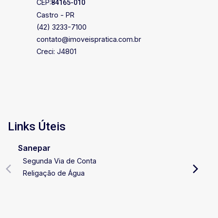
CEP:
84165-010
Castro - PR
(42) 3233-7100
contato@imoveispratica.com.br
Creci: J4801
Links Úteis
Sanepar
Segunda Via de Conta
Religação de Água