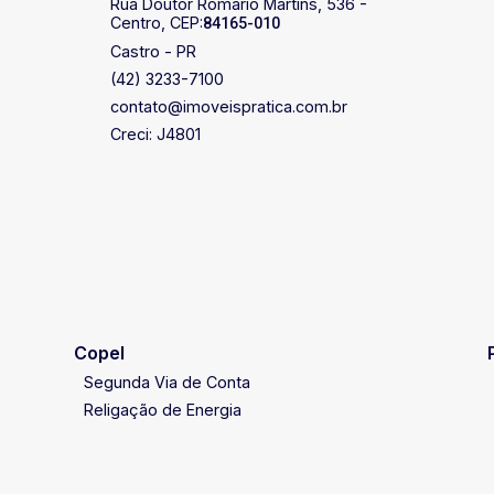
Rua Doutor Romário Martins, 536 -
Centro, CEP:
84165-010
Castro - PR
(42) 3233-7100
contato@imoveispratica.com.br
Creci: J4801
Copel
Segunda Via de Conta
Religação de Energia