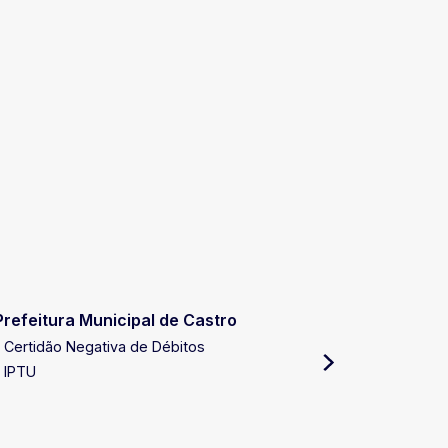
Prefeitura Municipal de Castro
Receita E
Certidão Negativa de Débitos
Certidão 
IPTU
Certidão 