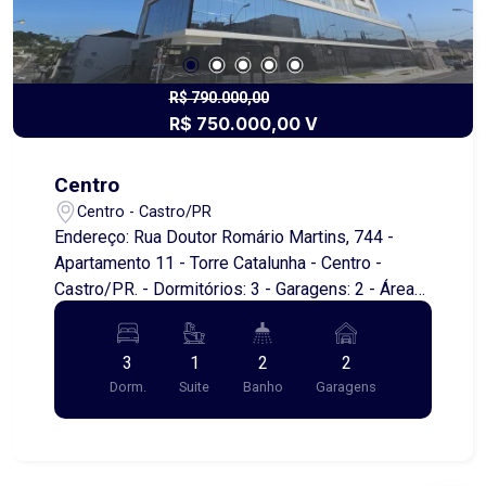
R$ 790.000,00
R$ 750.000,00 V
Centro
Centro - Castro/PR
Endereço: Rua Doutor Romário Martins, 744 -
Apartamento 11 - Torre Catalunha - Centro -
Castro/PR. - Dormitórios: 3 - Garagens: 2 - Área
útil: 125,00 metros quadrados - Área total: 182,57
metros quadrados Este apartamento oferece um
3
1
2
2
espaço confortável e bem distribuído, ideal para
Dorm.
Suite
Banho
Garagens
quem busca qualidade de vida no coração da
cidade. Com 3 dormitórios, você terá espaço
suficiente para toda a família, além de 2 vagas de
garagem que garantem comodidade. A