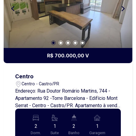
R$ 700.000,00 V
Centro
Centro - Castro/PR
Endereço: Rua Doutor Romário Martins, 744 -
Apartamento 92 -Torre Barcelona - Edifício Mont
Serrat - Centro - Castro/PR. Apartamento à venda
no Edifício Mont Serrat, um endereço de prestígio
que reúne conforto, sofisticação e uma vista de
2
1
2
1
tirar o fôlego. O imóvel está semimobiliado, com
Dorm.
Suite
Banho
Garagem
móveis planejados de alto padrão que oferecem