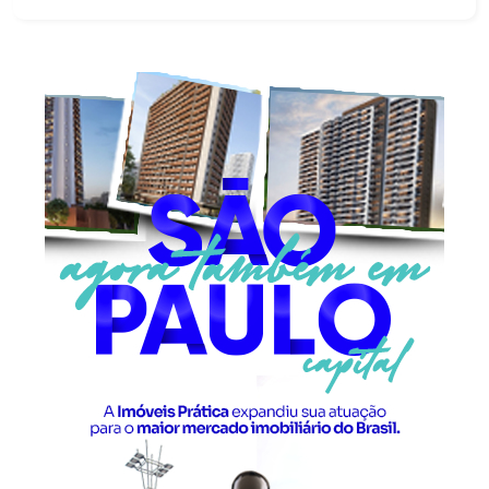
sala de estar com sacada e churrasqueira,
perfeita para momentos de lazer e
confraternização, além de sala de jantar
integrada, cozinha, área de serviço, 03
dormitórios, sendo 01 suíte, banheiro social e 01
vaga de garagem. O condomínio foi projetado
para proporcionar bem-estar e praticidade para
toda a família, oferecendo uma completa área de
lazer, com: Salão de festas com espaço de jogos
Academia equipada Campo de grama para futebol
Playground e espaço kids Bicicletário 02
elevadores modernos Tudo isso em um ambiente
seguro, moderno e planejado para o seu dia a dia.
Ideal para quem busca conforto, lazer e
valorização do investimento.