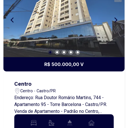
vaga de garagem. O condomínio foi projetado
para proporcionar bem-estar e praticidade para
toda a família, oferecendo uma completa área de
lazer, com: Salão de festas com espaço de jogos
Academia equipada Campo de grama para futebol
Playground e espaço kids Bicicletário 02
elevadores modernos Tudo isso em um ambiente
seguro, moderno e planejado para o seu dia a dia.
Ideal para quem busca conforto, lazer e
R$ 500.000,00 V
valorização do investimento.
Centro
Centro - Castro/PR
Endereço: Rua Doutor Romário Martins, 744 -
Apartamento 95 - Torre Barcelona - Castro/PR.
Venda de Apartamento - Padrão no Centro,
Castro/PR - Dormitórios: 2 - Garagens: 1 - Área
útil: 92,13 metros quadrados - Área total: 122,73