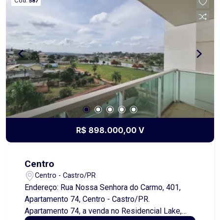
Cód.
587
vaga de garagem, sendo nº 24. Conta ainda com
ÁREA DE LAZER contendo Sala de Jogos, amplo
Salão de Festas, espaço KIDS pra criançada e
espaço WI-FI. Você vai se encantar com o
EDIFÍCIO MONT SERRAT! Todo conforto, estilo e
qualidade, disponível para você com
exclusividade. SER FELIZ É MORAR AQUI!
R$ 898.000,00 V
Centro
Centro - Castro/PR
Endereço: Rua Nossa Senhora do Carmo, 401,
Apartamento 74, Centro - Castro/PR.
Apartamento 74, a venda no Residencial Lake,