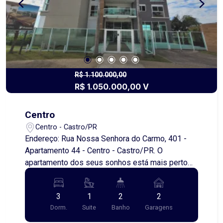
garantindo mais conforto e privacidade desde o
primeiro dia. Um apartamento completo, pronto
para morar, que une design contemporâneo,
tecnologia e conforto em um só lugar. Agende
uma visita e venha se encantar!
R$ 1.100.000,00
R$ 1.050.000,00 V
Centro
Centro - Castro/PR
Endereço: Rua Nossa Senhora do Carmo, 401 -
Apartamento 44 - Centro - Castro/PR. O
apartamento dos seus sonhos está mais perto
do que você imagina! Com acabamento de alto
padrão e parcialmente mobiliado, este belo
3
1
2
2
apartamento oferece conforto, elegância e
Dorm.
Suite
Banho
Garagens
funcionalidade em cada detalhe. Todos os
ambientes contam com marcenaria planejada de