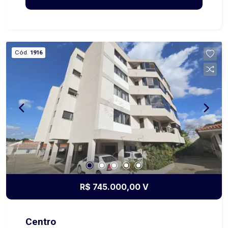
praticidade e elegância em cada ambiente. Sua
posição privilegiada, face norte, garante
excelente iluminação natural e uma atmosfera
acolhedora ao longo do dia. Além disso, o
Cód.
1916
apartamento conta com uma vista maravilhosa,
que proporciona momentos únicos de
contemplação e bem-estar. Uma oportunidade
perfeita para quem busca qualidade de vida,
requinte e exclusividade em um dos melhores
empreendimentos da região.
R$ 745.000,00 V
Centro