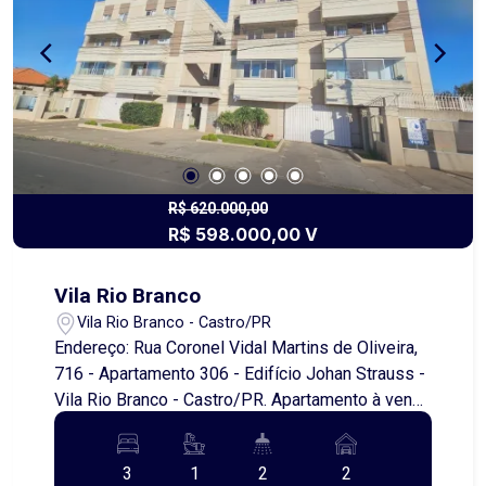
R$ 620.000,00
R$ 598.000,00 V
Vila Rio Branco
Vila Rio Branco - Castro/PR
Endereço: Rua Coronel Vidal Martins de Oliveira,
716 - Apartamento 306 - Edifício Johan Strauss -
Vila Rio Branco - Castro/PR. Apartamento à venda
- Vila Rio Branco - Castro/PR. Há imóveis que
oferecem espaço. Outros oferecem localização.
3
1
2
2
Este reúne os dois, proporcionando conforto,