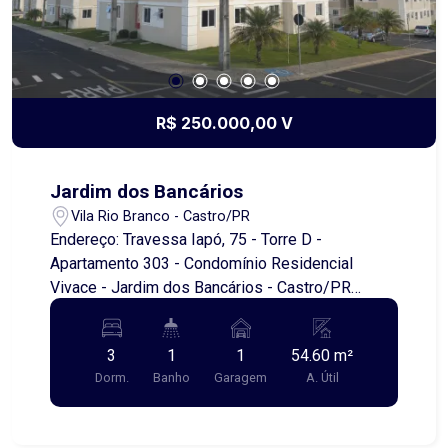
R$ 250.000,00 V
Jardim dos Bancários
Vila Rio Branco - Castro/PR
Endereço: Travessa Iapó, 75 - Torre D -
Apartamento 303 - Condomínio Residencial
Vivace - Jardim dos Bancários - Castro/PR
Apartamento Semimobiliado à Venda |
Condomínio Vivace - Castro/PR Conforto,
3
1
1
54.60 m²
praticidade e segurança em um só lugar! Este
Dorm.
Banho
Garagem
A. Útil
excelente apartamento semimobiliado no
Condomínio Vivace é ideal para quem busca
qualidade de vida, ambientes funcionais e uma