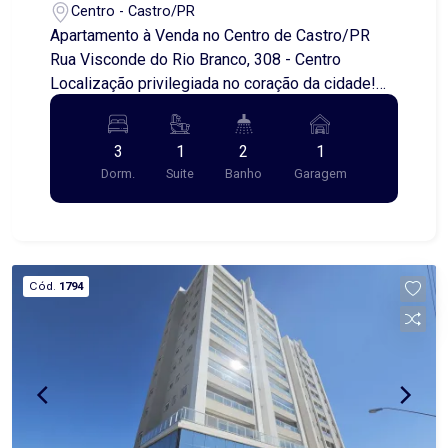
Centro - Castro/PR
Apartamento à Venda no Centro de Castro/PR
Rua Visconde do Rio Branco, 308 - Centro
Localização privilegiada no coração da cidade!
Detalhes do imóvel: - 2 quartos - 1 suíte -
Banheiro social - Cozinha planejada - Sala de
3
1
2
1
estar e jantar integradas - Lavanderia - Garagem
Dorm.
Suite
Banho
Garagem
com vaga para 1 carro Pronto para morar, com
móveis planejados que trazem praticidade e
charme. Entre em contato para mais informações
ou agendar uma visita!
Cód.
1794