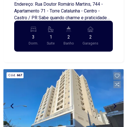
Endereço: Rua Doutor Romário Martins, 744 -
Apartamento 71 - Torre Catalunha - Centro -
Castro / PR Sabe quando charme e praticidade
andam de mão dadas? Isso é o que acontece
com os apartamentos do Edifício Mont Serrat!
3
1
2
2
Com uma vista panorâmica, muito sol e uma
Dorm.
Suite
Banho
Garagens
localização exclusiva, lindo e com uma planta
maravilhosa! Faça sua visita e conheça de
pertinho!
Cód.
667