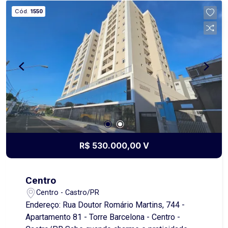
localização no Centro de Castro proporciona fácil
Cód.
1550
acesso a comércio, serviços e opções de lazer.
Para mais informações ou agendar uma visita,
entre em contato!
R$ 530.000,00 V
Centro
Centro - Castro/PR
Endereço: Rua Doutor Romário Martins, 744 -
Apartamento 81 - Torre Barcelona - Centro -