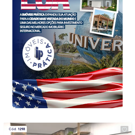
de valorização, esta é uma oportunidade que
merece sua atenção. Entre em contato com a
Imóveis Prática e agende sua visita. Será um
prazer apresentar pessoalmente todos os
diferenciais deste imóvel.
Cód.
1293