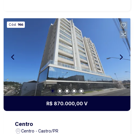
alto padrão, proporcionando sofisticação e
excelente aproveitamento dos espaços. O imóvel
dispõe de sala de estar e jantar integradas,
Cód.
966
cozinha funcional, área de serviço e uma
agradável sacada com churrasqueira, ideal para
momentos especiais com a família e amigos.
São 3 quartos com ar-condicionado, sendo 1
suíte, além de banheiro social e 2 vagas de
garagem, garantindo praticidade e comodidade
no dia a dia. Outro destaque é a linda vista lateral
para o Parque Lacustre, trazendo ainda mais
charme e qualidade de vida ao imóvel. Um
espaço perfeito para acolher você e sua família.
Agende uma visita e venha se encantar!
R$ 870.000,00 V
Centro
Centro - Castro/PR