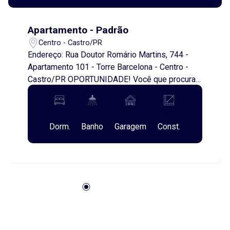
Apartamento - Padrão
Centro - Castro/PR
Endereço: Rua Doutor Romário Martins, 744 -
Apartamento 101 - Torre Barcelona - Centro -
Castro/PR OPORTUNIDADE! Você que procura
um imóvel para morar ou investir, não pode
perder essa que a IMOVEIS PRÁTICA traz na
2
2
1
124m²
planta no EDIFÍCIO MONT SERRAT , TORRE
Dorm.
Banho
Garagem
Const.
BARCELONA no último andar, lugar privilegiado.
Apartamento contendo dois quartos, sendo uma
suíte com sacada, banheiro social, sala de
estar/jantar e cozinha integrados com
churrasqueira na sacada, área de serviço e uma
vaga de garagem, sendo nº 24. Conta ainda com
ÁREA DE LAZER contendo Sala de Jogos, amplo
Salão de Festas, espaço KIDS pra criançada e
espaço WI-FI. Você vai se encantar com o