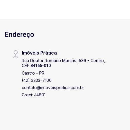
EDIFÍCIO MONT SERRAT! Todo conforto, estilo
e qualidade, disponível para você com
exclusividade. SER FELIZ É MORAR AQUI!
Endereço
Imóveis Prática
Rua Doutor Romário Martins, 536 - Centro,
CEP:
84165-010
Castro - PR
(42) 3233-7100
contato@imoveispratica.com.br
Creci: J4801