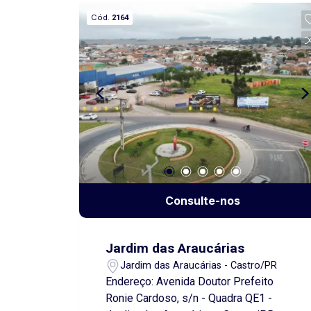
ou entreposto de estoque de peças ou
Cód.
2164
cargas. A área total conta com 1.008 m².
Disponibilidade da venda da área
parcial (metade). *Opção 1 (Metade):
504 m² com 18m de frente por 28m de
extensão, à venda por R$ 400 mil cada
área. *Opção 2 (Área Total): 1.008 m² de
Terreno, medindo 36m de frente por
28m de extensão, à venda por R$ 710
mil. Interessou? Contate-nos!
Oportunidade de preço especial com
redução de R$ 90 mil na área total
Consulte-nos
válida por tempo indeterminado!!
Jardim das Araucárias
Jardim das Araucárias - Castro/PR
Endereço: Avenida Doutor Prefeito
Ronie Cardoso, s/n - Quadra QE1 -