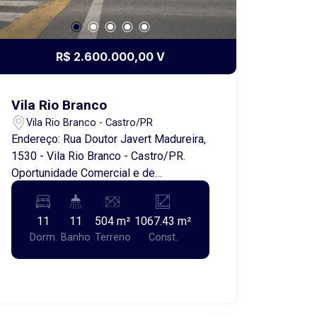
R$ 2.600.000,00 V
Vila Rio Branco
Vila Rio Branco - Castro/PR
Endereço: Rua Doutor Javert Madureira,
1530 - Vila Rio Branco - Castro/PR.
Oportunidade Comercial e de
Investimento em uma das Regiões
Mais Valorizadas de Castro/PR Se
11
11
504 m²
1067.43 m²
você busca um imóvel com localização
Dorm.
Banho
Terreno
Const.
estratégica, alto potencial de
valorização e múltiplas possibilidades
de rentabilidade, esta é uma
oportunidade rara no mercado
imobiliário de Castro. Localizado na Rua