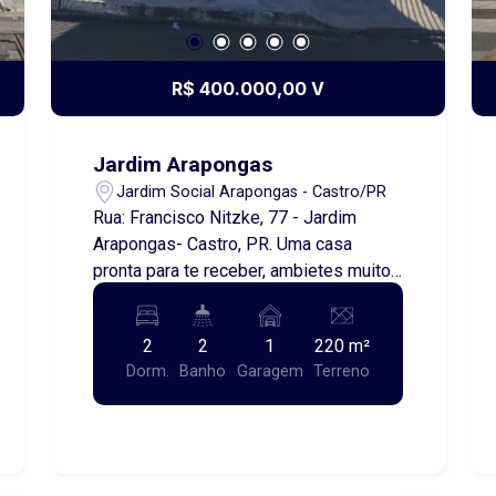
R$ 400.000,00 V
Jardim Arapongas
Jardim Social Arapongas - Castro/PR
Rua: Francisco Nitzke, 77 - Jardim
Arapongas- Castro, PR. Uma casa
pronta para te receber, ambietes muito
bem pensado para você morar com
conforto, praticidade em um bairro
2
2
1
220 m²
muito tranquilo. Localizada próxima ao
Dorm.
Banho
Garagem
Terreno
Hospital da cidade, escolas, mercados
e toda infraestrutura que voçê merece.
Contendo dois quartos amplos, uma
sala de TV, cozinha, uma churrasqueira
espaçosa com lavabo , uma lavanderia