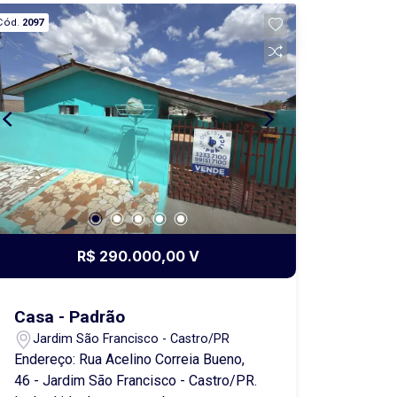
Doutor Javert Madureira, uma das
Cód.
2097
principais vias comerciais da cidade e
atualmente uma das regiões de maior
crescimento e expansão comercial, o
imóvel está inserido em um ponto
altamente consolidado, cercado por
uma infraestrutura completa de
comércio e serviços. A região conta
com agências bancárias,
supermercados, atacados, lojas de
pequeno, médio e grande porte, além
de intenso fluxo de pessoas e veículos,
R$ 290.000,00 V
proporcionando excelente visibilidade
e forte potencial para diversos
segmentos empresariais. Estrutura do
Casa - Padrão
Imóvel Piso Térreo - Aproximadamente
Jardim São Francisco - Castro/PR
490,00 metros quadrados de área
Endereço: Rua Acelino Correia Bueno,
construída. Amplo espaço comercial,
46 - Jardim São Francisco - Castro/PR.
atualmente utilizado por uma