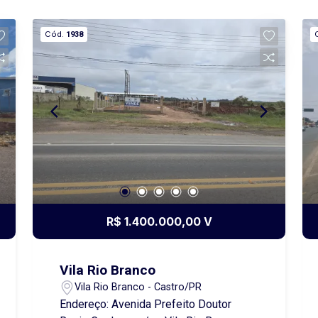
terreno. Uma excelente opção tanto
para moradia quanto para investimento!
Cód.
1938
Agende uma visita e venha conhecer de
perto!
R$ 1.400.000,00 V
Vila Rio Branco
Vila Rio Branco - Castro/PR
Endereço: Avenida Prefeito Doutor