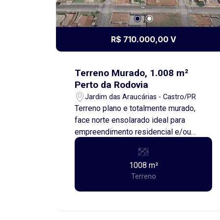
R$ 710.000,00 V
Terreno Murado, 1.008 m²
Perto da Rodovia
Jardim das Araucárias - Castro/PR
Terreno plano e totalmente murado,
face norte ensolarado ideal para
empreendimento residencial e/ou
ponto comercial com localização
estratégica à 410m da Av. que dá
1008 m²
acesso a Castrolanda, na Av. Pref.
Terreno
Ronie Cardoso, e à 600m da PR-340
que dá acesso ao viaduto direção
Ponta Grossa ou Piraí do Sul. Posição
perfeita para movimentação logística