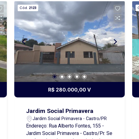
e um espaço de tamanho ideal no lado
Cód.
2123
externo. Prontinha para você agendar
uma visita e se encantar. Agende ja sua
visita.
R$ 280.000,00 V
Jardim Social Primavera
Jardim Social Primavera - Castro/PR
Endereço: Rua Alberto Fontes, 155 -
Jardim Social Primavera - Castro/Pr. Se