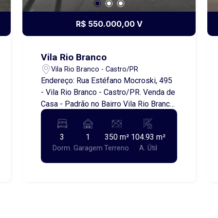
R$ 550.000,00 V
Vila Rio Branco
Vila Rio Branco - Castro/PR
Endereço: Rua Estéfano Mocroski, 495
- Vila Rio Branco - Castro/PR. Venda de
Casa - Padrão no Bairro Vila Rio Branco
Descrição do Imóvel: Apresentamos
uma excelente oportunidade de compra
3
1
350 m²
104.93 m²
no coração do Bairro Vila Rio Branco,
Dorm.
Garagem
Terreno
A. Útil
em Castro/PR. Esta casa conta com 3
dormitórios amplos, ideais para
acomodar sua família com conforto e
privacidade. Características do Imóvel:
- Dormitórios: 3 - Garagens: 1 - Área
Útil: 104,93 metros quadrados - Área de