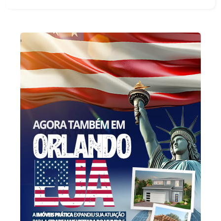
área útil em um amplo terreno de 1.203,71 m², o
imóvel foi planejado para famílias que valorizam
conforto, privacidade e excelente localização. Ao
entrar, você é recebido por ambientes elegantes
e acolhedores, com acabamentos em madeira,
espaços generosos e excelente iluminação
natural. A residência dispõe de ampla sala de
estar com lareira, sala de jantar, sala de TV, copa
e cozinha, proporcionando integração e
funcionalidade para o dia a dia. Na área íntima,
são 7 dormitórios, sendo 1 suíte, além de 5
banheiros, atendendo perfeitamente famílias
grandes ou quem busca espaço de sobra para
receber. O imóvel ainda conta com uma agradável
varanda, amplo jardim e uma excelente área de
convivência nos fundos, ideal para momentos em
família e lazer. O espaço gourmet com
churrasqueira e salão de festas oferece o
ambiente perfeito para confraternizações e