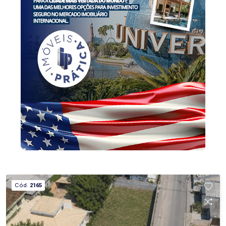
encontros especiais. Outro grande diferencial é a
garagem para até 4 veículos, além do amplo
terreno, que garante privacidade, conforto e
inúmeras possibilidades de aproveitamento.
Diferenciais do imóvel: Localização privilegiada
no Centro Terreno amplo com excelente
aproveitamento Ambientes espaçosos e
aconchegantes Lareira Espaço gourmet com
churrasqueira Salão de festas/lazer
Semimobiliado Portão eletrônico e iluminação
especial Uma residência única para quem busca
espaço, tradição e qualidade de vida em um dos
melhores endereços da cidade.
Cód.
2165