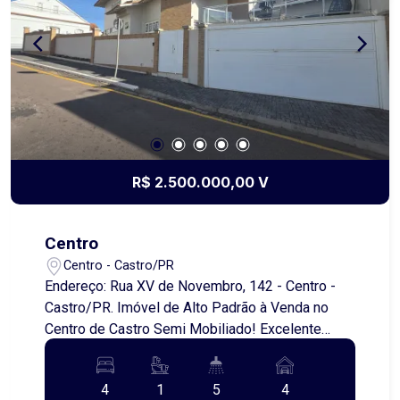
opção para escritórios, clínicas, escolas, centros
de atendimento ou prestação de serviços *
Oportunidade para investidores, com
possibilidade de desenvolvimento de
empreendimento hoteleiro ou comercial Uma
localização privilegiada, cercada por comércios,
serviços e com grande fluxo de pessoas,
oferecendo versatilidade para diversos tipos de
negócios. Entre em contato para mais
R$ 2.500.000,00 V
informações e agende uma visita!
Centro
Centro - Castro/PR
Endereço: Rua XV de Novembro, 142 - Centro -
Castro/PR. Imóvel de Alto Padrão à Venda no
Centro de Castro Semi Mobiliado! Excelente
oportunidade para quem busca localização
privilegiada, conforto e alto padrão construtivo.
4
1
5
4
Este belíssimo imóvel semi mobiliado, situado