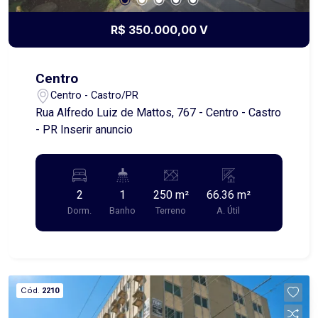
R$ 350.000,00 V
Centro
Centro - Castro/PR
Rua Alfredo Luiz de Mattos, 767 - Centro - Castro
- PR Inserir anuncio
2
1
250 m²
66.36 m²
Dorm.
Banho
Terreno
A. Útil
Cód.
2210