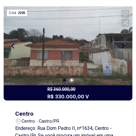
um projeto de até 4 salas comerciais individuais,
ideal para locação ou instalação de diferentes
Cód.
2225
segmentos comerciais. Destaques: * Terreno
amplo com excelente aproveitamento; *
Localização privilegiada, em rua de grande fluxo;
* Forte potencial de valorização; * Diversas
possibilidades de reforma e adequação para uso
comercial; * Ideal para clínicas, escritórios, lojas,
prestadores de serviços e investidores. Invista
em um imóvel que reúne localização,
versatilidade e excelente potencial de retorno.
Entre em contato para mais informações e
agende uma visita!
R$ 360.000,00
R$ 330.000,00 V
Centro
Centro - Castro/PR
Endereço: Rua Dom Pedro II, nº1634, Centro -
Castro/Pr. Se você procura um imóvel em uma