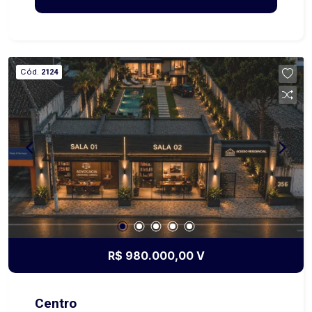
deste terreno de 750 m² (18,75 x 40 m),
mostrando como ele pode se transformar em
uma residência térrea de alto padrão, com
garagem para 4 veículos, ambientes integrados,
Cód.
2124
piscina central e uma área gourmet perfeita para
reunir a família e os amigos. Mais do que um
projeto, esta é uma inspiração para mostrar que
um bom terreno pode se tornar um patrimônio
extraordinário. 750,00 m² 18,75 x 40,00 metros
Você construiria a casa dos seus sonhos neste
terreno? Entre em contato e conheça este imóvel.
As imagens e o vídeo são projeções
arquitetônicas ilustrativas, desenvolvidas
exclusivamente para demonstrar o potencial de
ocupação e valorização do terreno. Não
R$ 980.000,00 V
representam um projeto executivo nem a
edificação existente.
Centro