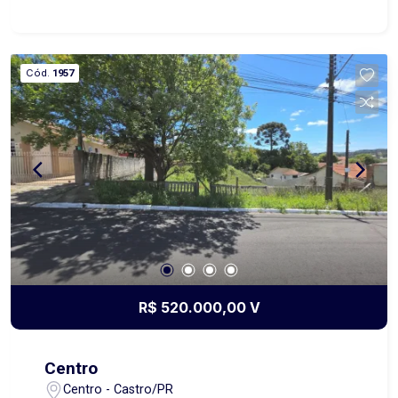
dia a dia e fácil acesso aos principais comércios
e serviços. No piso térreo, o imóvel conta com
ambientes integrados de sala de estar, sala de
Cód.
1957
jantar e cozinha mobiliada, oferecendo um
espaço moderno e funcional para receber amigos
e familiares. Ainda neste pavimento, dispõe de
lavabo, área de serviço, churrasqueira e garagem,
garantindo comodidade e praticidade. No piso
superior, o sobrado possui três dormitórios,
sendo uma suíte, todos com sacada,
proporcionando mais iluminação natural e
ventilação aos ambientes. Conta também com
banheiro social e uma aconchegante sala de TV,
ideal para momentos de descanso e lazer. Uma
R$ 520.000,00 V
excelente opção para quem deseja morar com
conforto, em um imóvel bem distribuído e em
localização central. Agende uma visita e venha
Centro
conhecer este imóvel!
Centro - Castro/PR