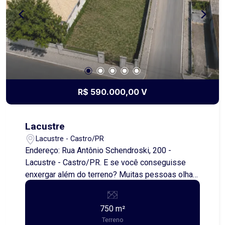
R$ 590.000,00 V
Lacustre
Lacustre - Castro/PR
Endereço: Rua Antônio Schendroski, 200 -
Lacustre - Castro/PR. E se você conseguisse
enxergar além do terreno? Muitas pessoas olham
para um lote e enxergam apenas espaço vazio.
Nós enxergamos possibilidades. Neste vídeo
750 m²
apresentamos uma projeção arquitetônica criada
Terreno
para demonstrar todo o potencial construtivo