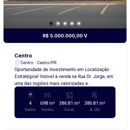
R$ 5.000.000,00 V
Centro
Centro - Castro/PR
Oportunidade de Investimento em Localização
Estratégica! Imóvel à venda na Rua Dr. Jorge, em
uma das regiões mais valorizadas e
movimentadas da cidade. Com um terreno de 698
m², medindo 28,00 x 24,93 metros, esta é uma
4
698 m²
386.81 m²
386.81 m²
excelente oportunidade para investidores e
Banho
Terreno
Const.
A. Útil
empreendedores que buscam um ponto
comercial de alto potencial. O imóvel possui
características que permitem sua adaptação para