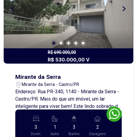
R$ 690.000,00
R$ 530.000,00 V
Mirante da Serra
Mirante da Serra - Castro/PR
Endereço: Rua PR-340, 1140 - Mirante da Serra -
Castro/PR. Mais do que um imóvel, um lar
inteligente para viver bem! Este lindo sobrado de
três pavimentos foi pensado para oferecer
conforto, funcionalidade e bem-estar em cada
3
1
3
2
detalhe. No térreo, uma charmosa área gourmet
Dorm.
Suite
Banho
Garagens
com churrasqueira, perfeita para momentos